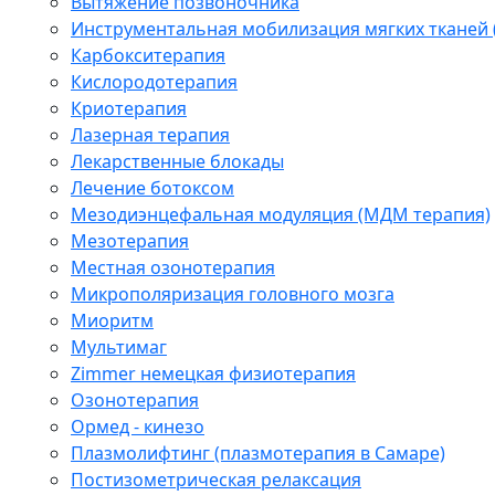
Вытяжение позвоночника
Инструментальная мобилизация мягких тканей
Карбокситерапия
Кислородотерапия
Криотерапия
Лазерная терапия
Лекарственные блокады
Лечение ботоксом
Мезодиэнцефальная модуляция (МДМ терапия)
Мезотерапия
Местная озонотерапия
Микрополяризация головного мозга
Миоритм
Мультимаг
Zimmer немецкая физиотерапия
Озонотерапия
Ормед - кинезо
Плазмолифтинг (плазмотерапия в Самаре)
Постизометрическая релаксация