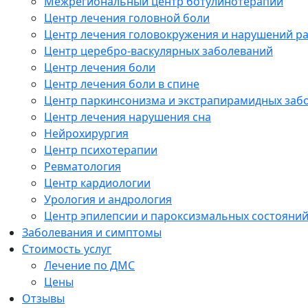
Межрегиональный центр ботулинотерапии
Центр лечения головной боли
Центр лечения головокружения и нарушений р
Центр церебро-васкулярных заболеваний
Центр лечения боли
Центр лечения боли в спине
Центр паркинсонизма и экстрапирамидных заб
Центр лечения нарушения сна
Нейрохирургия
Центр психотерапии
Ревматология
Центр кардиологии
Урология и андрология
Центр эпилепсии и пароксизмальных состояни
Заболевания и симптомы
Стоимость услуг
Лечение по ДМС
Цены
Отзывы