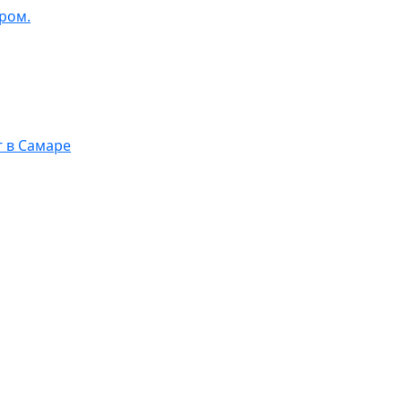
ром.
г в Самаре