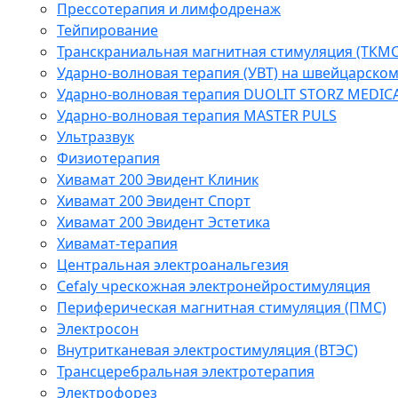
Прессотерапия и лимфодренаж
Тейпирование
Транскраниальная магнитная стимуляция (ТКМС
Ударно-волновая терапия (УВТ) на швейцарско
Ударно-волновая терапия DUOLIT STORZ MEDIC
Ударно-волновая терапия MASTER PULS
Ультразвук
Физиотерапия
Хивамат 200 Эвидент Клиник
Хивамат 200 Эвидент Спорт
Хивамат 200 Эвидент Эстетика
Хивамат-терапия
Центральная электроанальгезия
Cefaly чреcкожная электронейростимуляция
Периферическая магнитная стимуляция (ПМС)
Электросон
Внутритканевая электростимуляция (ВТЭС)
Трансцеребральная электротерапия
Электрофорез