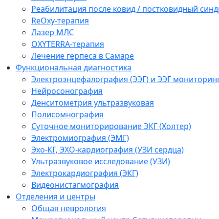
Реабилитация после ковид / постковидный синд
ReOxy-терапия
Лазер МЛС
OXYTERRA-терапия
Лечение герпеса в Самаре
Функциональная диагностика
Электроэнцефалография (ЭЭГ) и ЭЭГ мониторин
Нейросонография
Денситометрия ультразвуковая
Полисомнография
Суточное мониторирование ЭКГ (Холтер)
Электромиография (ЭМГ)
Эхо-КГ, ЭХО-кардиография (УЗИ сердца)
Ультразвуковое исследование (УЗИ)
Электрокардиография (ЭКГ)
Видеонистагмография
Отделения и центры
Общая неврология