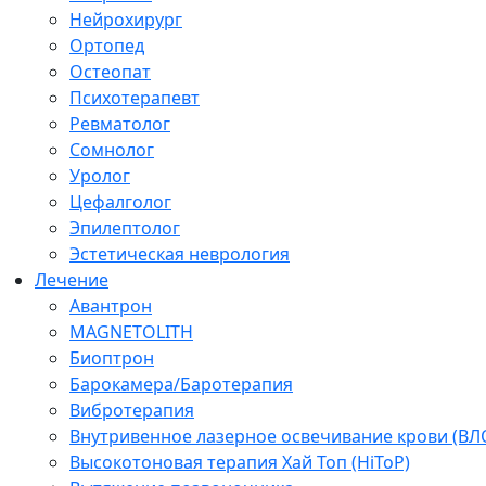
Нейрохирург
Ортопед
Остеопат
Психотерапевт
Ревматолог
Сомнолог
Уролог
Цефалголог
Эпилептолог
Эстетическая неврология
Лечение
Авантрон
MAGNETOLITH
Биоптрон
Барокамера/Баротерапия
Вибротерапия
Внутривенное лазерное освечивание крови (ВЛ
Высокотоновая терапия Хай Топ (HiToP)