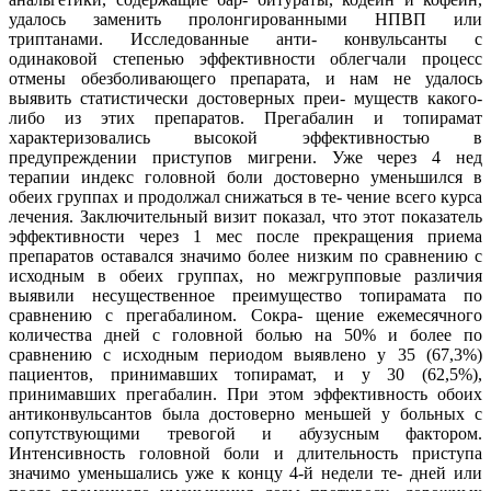
удалось заменить пролонгированными НПВП или
триптанами. Исследованные анти- конвульсанты с
одинаковой степенью эффективности облегчали процесс
отмены обезболивающего препарата, и нам не удалось
выявить статистически достоверных преи- муществ какого-
либо из этих препаратов. Прегабалин и топирамат
характеризовались высокой эффективностью в
предупреждении приступов мигрени. Уже через 4 нед
терапии индекс головной боли достоверно уменьшился в
обеих группах и продолжал снижаться в те- чение всего курса
лечения. Заключительный визит показал, что этот показатель
эффективности через 1 мес после прекращения приема
препаратов оставался значимо более низким по сравнению с
исходным в обеих группах, но межгрупповые различия
выявили несущественное преимущество топирамата по
сравнению с прегабалином. Сокра- щение ежемесячного
количества дней с головной болью на 50% и более по
сравнению с исходным периодом выявлено у 35 (67,3%)
пациентов, принимавших топирамат, и у 30 (62,5%),
принимавших прегабалин. При этом эффективность обоих
антиконвульсантов была достоверно меньшей у больных с
сопутствующими тревогой и абузусным фактором.
Интенсивность головной боли и длительность приступа
значимо уменьшались уже к концу 4-й недели те- дней или