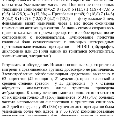
массы тела Уменьшение массы тела Повышение печеночных
трасаминаз Топирамат (n=52) 8 (15,4) 6 (11,5) 1 (1,9) 4 (7,6) 5
(9,6) 14 (26,9) – 9 (17,3%) – Прегабалин (n=48) 9 (18,8) 7 (14,6)
2 (4,2) 8 (16,7) 6 (12,5) 2 (4,2) 6 (12,5) – – фону каждые 2 нед,
финальный визит назначали через 1 мес после окончания
применения антиконвульсантов. За паци- ентами сохранялось
право отказаться от приема препаратов в любое время, после
согласования с исследователем. Купирование приступа
головной боли осуществлялось с помощью нестероидных
противовоспалительных препаратов – НПВП (ибупрофен,
диклофенак или др.) или одним из триптанов (суматриптан,
золмитриптан, элетриптан).
Результаты и обсуждение. Исходно основные характеристики
мигрени в сравниваемых группах достоверно не различались.
Злоупотребление обезболивающими средствами выявлено у
63 пациентов (42 женщины, 21 мужчина), признаки легкой и
средней степени тревоги – у 33, депрессии – у 7. Отмена
абузусных анальгетика и/или триптана проведена
амбулаторно. К концу лечения смогли полно- стью отказаться
от их приема только 10 (16%) пациентов. У 34 (54%) больных
частота использования анальгетиков и триптанов снизилась
до 2 дней в неделю, у 49 (78%) суточная доза препаратов была
уменьшена более чем вдвое, а у 56 (89%) комбинированные
анальгетики, содержащие бар- битураты, кодеин и кофеин,