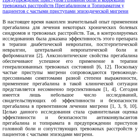
тревожных расстройств Прегабалином и Топираматом у
пациентов с частыми приступами эпизодической мигрени
В настоящее время накоплен значительный опыт применения
прегабалина для лечения некоторых хронических болевых
синдромов и тревожных расстройств. Так, в контролируемых
исследованиях была доказана эффективность этого препарата
в терапии диабетической невропатии, постгерпетической
невралгии, центральной невропатической боли и
фибромиалгии [2]. Анксиолитические свойства прегабалина
обеспечивают успешное его применение в терапии
генерализованных тревожных состояний [6, 12]. Поскольку
частые приступы мигрени сопровождаются тревожноде-
прессивными симптомами разной степени выраженности,
применение прегабалина в такой клинической ситуации
представляется несомненно перспективным [1, 4]. Сегодня
имеется лишь небольшое число исследований,
свидетельствующих об эффективности и безопасности
прегабалина в превентивном лечении мигрени [1, 3, 9, 10].
Целью данного исследования стала сравнительная оценка
эффективности и безопасности антиконвульсантов
прегабалина и топирамата в предупреждении приступов
головной боли и сопутствующих тревожных расстройств у
пациентов с частыми эпизодами мигрени.