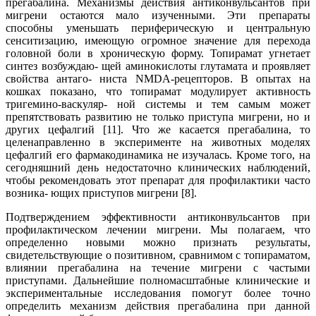
прегабалина. Механизмы действия антиконвульсантов при
мигрени остаются мало изученными. Эти препараты
способны уменьшать периферическую и центральную
сенситизацию, имеющую огромное значение для перехода
головной боли в хроническую форму. Топирамат угнетает
синтез возбуждаю- щей аминокислоты глутамата и проявляет
свойства антаго- ниста NMDA-рецепторов. В опытах на
кошках показано, что топирамат модулирует активность
тригемино-васкуляр- ной системы и тем самым может
препятствовать развитию не только приступа мигрени, но и
других цефалгий [11]. Что же касается прегабалина, то
целенаправленно в эксперименте на животных моделях
цефалгий его фармакодинамика не изучалась. Кроме того, на
сегодняшний день недостаточно клинических наблюдений,
чтобы рекомендовать этот препарат для профилактики часто
возника- ющих приступов мигрени [8].
Подтверждением эффективности антиконвульсантов при
профилактическом лечении мигрени. Мы полагаем, что
определенно новыми можно признать результаты,
свидетельствующие о позитивном, сравнимом с топираматом,
влиянии прегабалина на течение мигрени с частыми
приступами. Дальнейшие полномасштабные клинические и
экспериментальные исследования помогут более точно
определить механизм действия прегабалина при данной