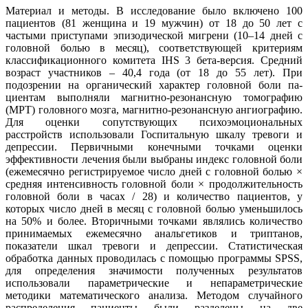
Материал и методы. В исследование было включено 100
пациентов (81 женщина и 19 мужчин) от 18 до 50 лет с
частыми приступами эпизодической мигрени (10–14 дней с
головной болью в месяц), соответствующей критериям
классификационного комитета IHS 3 бета-версия. Средний
возраст участников – 40,4 года (от 18 до 55 лет). При
подозрении на органический характер головной боли па-
циентам выполняли магнитно-резонансную томографию
(МРТ) головного мозга, магнитно-резонансную ангиографию.
Для оценки сопутствующих психоэмоциональных
расстройств использовали Госпитальную шкалу тревоги и
депрессии. Первичными конечными точками оценки
эффективности лечения были выбраны индекс головной боли
(ежемесячно регистрируемое число дней с головной болью ×
средняя интенсивность головной боли × продолжительность
головной боли в часах / 28) и количество пациентов, у
которых число дней в месяц с головной болью уменьшилось
на 50% и более. Вторичными точками являлись количество
принимаемых ежемесячно анальгетиков и триптанов,
показатели шкал тревоги и депрессии. Статистическая
обработка данных проводилась с помощью программы SPSS,
для определения значимости полученных результатов
использовали параметрические и непараметрические
методики математического анализа. Методом случайного
распределения пациенты были разделены на две