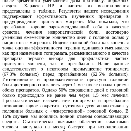
после временного уменьшения дозы противосу- дорожных
средств. Характер НР и частота их возникновения
представлены в таблице. Результаты нашего исследования
подтверждают эффективность изученных препаратов в
предупреждении приступов мигрени. Мы показали, что
прегабалин, хорошо зарекомендовавший себя в качестве
средства лечения невропатической боли, достоверно
уменьшал ежемесячное количество дней с головой болью у
пациентов с мигренью. Индекс головной боли как конечная
точка оценки эффективности терапии одинаково уменьшался
как при назначении топирамата, рекомендованного в качестве
препарата первого выбора для профилактики частых
приступов мигрени, так и прегабалина. Наши данные
свидетельствуют о некотором преимуществе топирамата
(67,3% больных) перед прегабалином (62,5% больных).
Интенсивность и продолжительность приступа головной
боли достоверно снижались через 1 мес после начала приема
обоих препаратов. Однако 50% сокращение дней с головной
болью происходило не ранее чем через 1,5 мес лечения.
Профилактическое назначе- ние топирамата и прегабалина
позволило вдвое сократить суточную дозу анальгетиков у
половины больных с «лекарственной» головной болью. В
16% случаев мы добились полной отмены обезболивающих
средств. Статистически значимое облегчение симптомов
тревоги наступало на месяц быстрее при использовании