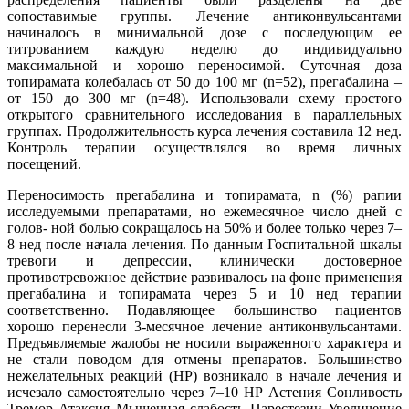
сопоставимые группы. Лечение антиконвульсантами
начиналось в минимальной дозе с последующим ее
титрованием каждую неделю до индивидуально
максимальной и хорошо переносимой. Суточная доза
топирамата колебалась от 50 до 100 мг (n=52), прегабалина –
от 150 до 300 мг (n=48). Использовали схему простого
открытого сравнительного исследования в параллельных
группах. Продолжительность курса лечения составила 12 нед.
Контроль терапии осуществлялся во время личных
посещений.
Переносимость прегабалина и топирамата, n (%) рапии
исследуемыми препаратами, но ежемесячное число дней с
голов- ной болью сокращалось на 50% и более только через 7–
8 нед после начала лечения. По данным Госпитальной шкалы
тревоги и депрессии, клинически достоверное
противотревожное действие развивалось на фоне применения
прегабалина и топирамата через 5 и 10 нед терапии
соответственно. Подавляющее большинство пациентов
хорошо перенесли 3-месячное лечение антиконвульсантами.
Предъявляемые жалобы не носили выраженного характера и
не стали поводом для отмены препаратов. Большинство
нежелательных реакций (НР) возникало в начале лечения и
исчезало самостоятельно через 7–10 НР Астения Сонливость
Тремор Атаксия Мышечная слабость Парестезии Увеличение