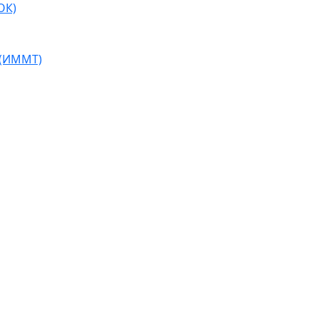
ОК)
 (ИММТ)