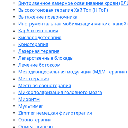
Внутривенное лазерное освечивание крови (ВЛ
Высокотоновая терапия Хай Топ (HiToP)
Вытяжение позвоночника
Инструментальная мобилизация мягких тканей
Карбокситерапия
Кислородотерапия
Криотерапия
Лазерная терапия
Лекарственные блокады
Лечение ботоксом
Мезодиэнцефальная модуляция (МДМ терапия)
Мезотерапия
Местная озонотерапия
Микрополяризация головного мозга
Миоритм
Мультимаг
Zimmer немецкая физиотерапия
Озонотерапия
Ормед - кинезо