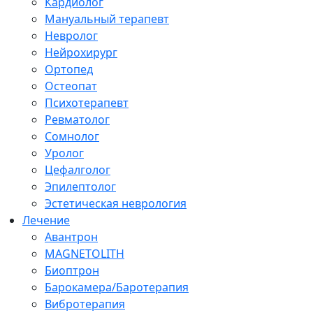
Кардиолог
Мануальный терапевт
Невролог
Нейрохирург
Ортопед
Остеопат
Психотерапевт
Ревматолог
Сомнолог
Уролог
Цефалголог
Эпилептолог
Эстетическая неврология
Лечение
Авантрон
MAGNETOLITH
Биоптрон
Барокамера/Баротерапия
Вибротерапия