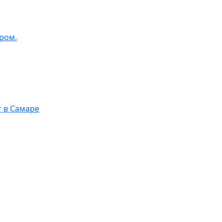
ром.
г в Самаре