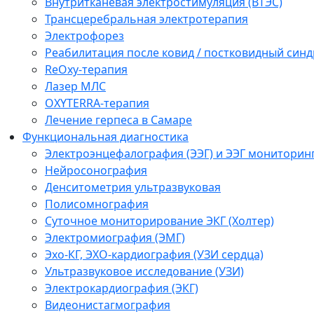
Внутритканевая электростимуляция (ВТЭС)
Трансцеребральная электротерапия
Электрофорез
Реабилитация после ковид / постковидный синд
ReOxy-терапия
Лазер МЛС
OXYTERRA-терапия
Лечение герпеса в Самаре
Функциональная диагностика
Электроэнцефалография (ЭЭГ) и ЭЭГ мониторин
Нейросонография
Денситометрия ультразвуковая
Полисомнография
Суточное мониторирование ЭКГ (Холтер)
Электромиография (ЭМГ)
Эхо-КГ, ЭХО-кардиография (УЗИ сердца)
Ультразвуковое исследование (УЗИ)
Электрокардиография (ЭКГ)
Видеонистагмография