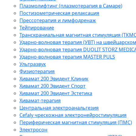
Плазмолифтинг (плазмотерапия в Самаре)
Постизометрическая релаксация
Прессотерапия и лимфодренаж
Тейпирование
Транскраниальная магнитная стимуляция (ТКМС
Ударно-волновая терапия (УВТ) на швейцарско
Ударно-волновая терапия DUOLIT STORZ MEDIC
Ударно-волновая терапия MASTER PULS
Ультразвук
Физиотерапия
Хивамат 200 Эвидент Клиник
Хивамат 200 Эвидент Спорт
Хивамат 200 Эвидент Эстетика
Хивамат-терапия
Центральная электроанальгезия
Cefaly чреcкожная электронейростимуляция
Периферическая магнитная стимуляция (ПМС)
Электросон