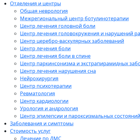
Отделения и центры
Общая неврология
Межрегиональный центр ботулинотерапии
Центр лечения головной боли
Центр лечения головокружения и нарушений р
Центр церебро-васкулярных заболеваний
Центр лечения боли
Центр лечения боли в спине
Центр паркинсонизма и экстрапирамидных заб
Центр лечения нарушения сна
Нейрохирургия
Центр психотерапии
Ревматология
Центр кардиологии
Урология и андрология
Центр эпилепсии и пароксизмальных состояни
Заболевания и симптомы
Стоимость услуг
Лечение по ДМС