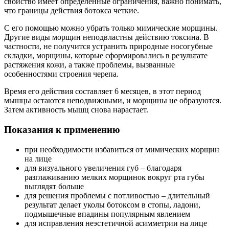
свойство имеет определенные ограничения, важно понимать,
что границы действия ботокса четкие.
С его помощью можно убрать только мимические морщины.
Другие виды морщин неподвластны действию токсина. В
частности, не получится устранить природные носогубные
складки, морщины, которые сформировались в результате
растяжения кожи, а также проблемы, вызванные
особенностями строения черепа.
Время его действия составляет 6 месяцев, в этот период
мышцы остаются неподвижными, и морщины не образуются.
Затем активность мышц снова нарастает.
Показания к применению
при необходимости избавиться от мимических морщин
на лице
для визуального увеличения губ – благодаря
разглаживанию мелких морщинок вокруг рта губы
выглядят больше
для решения проблемы с потливостью – длительный
результат делает уколы ботоксом в стопы, ладони,
подмышечные впадины популярным явлением
для исправления неэстетичной асимметрии на лице