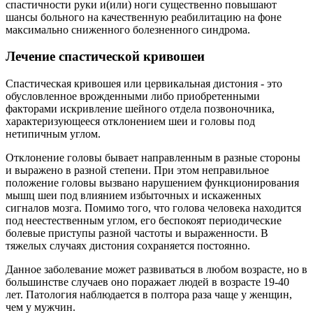
спастичности руки и(или) ноги существенно повышают
шансы больного на качественную реабилитацию на фоне
максимально сниженного болезненного синдрома.
Лечение спастической кривошеи
Спастическая кривошея или цервикальная дистония - это
обусловленное врожденными либо приобретенными
факторами искривление шейного отдела позвоночника,
характеризующееся отклонением шеи и головы под
нетипичным углом.
Отклонение головы бывает направленным в разные стороны
и выражено в разной степени. При этом неправильное
положение головы вызвано нарушением функционирования
мышц шеи под влиянием избыточных и искаженных
сигналов мозга. Помимо того, что голова человека находится
под неестественным углом, его беспокоят периодические
болевые приступы разной частоты и выраженности. В
тяжелых случаях дистония сохраняется постоянно.
Данное заболевание может развиваться в любом возрасте, но в
большинстве случаев оно поражает людей в возрасте 19-40
лет. Патология наблюдается в полтора раза чаще у женщин,
чем у мужчин.