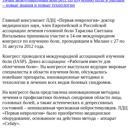
– новые знания и новые технологии
Главный консультант ЛДЦ «Первая неврология» доктор
медицинских наук, член Европейской и Российской
ассоциации лечения головной боли Тарасова Светлана
Витальевна принимала участие в 14-ом международном
конгрессе по изучению боли, проходившем в Милане с 27 по
31 августа 2012 года.
Конгресс проводился международной ассоциацией изучения
боли (IASP). Девиз ассоциации: «Работаем вместе для
облегчения боли». На конгрессе выступали ведущие мировые
специалисты в области изучения боли, обсуждались
новейшие препараты, инновационные методики и
технологии в лечении всех видов болевых синдромов.
На конгрессе была представлена инновационная методика
лечения и профилактики болевых синдромов области лица,
головных болей, а также астенических и депрессивных
состояний – неинвазивная чрескожная нейростимуляция. ЛДЦ
«Первая неврология» было приобретено медицинское
оборудование, основанное на действии метода – аппарат
«Cefaly».