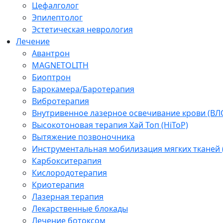
Цефалголог
Эпилептолог
Эстетическая неврология
Лечение
Авантрон
MAGNETOLITH
Биоптрон
Барокамера/Баротерапия
Вибротерапия
Внутривенное лазерное освечивание крови (ВЛ
Высокотоновая терапия Хай Топ (HiToP)
Вытяжение позвоночника
Инструментальная мобилизация мягких тканей
Карбокситерапия
Кислородотерапия
Криотерапия
Лазерная терапия
Лекарственные блокады
Лечение ботоксом