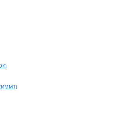
ОК)
 (ИММТ)