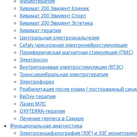
Физиотерапия
Хивамат 200 Эвидент Клиник
Хивамат 200 Эвидент Спорт
Хивамат 200 Эвидент Эстетика
Хивамат-терапия
Центральная электроанальгезия
Cefaly чреcкожная электронейростимуляция
Периферическая магнитная стимуляция (ПМС)
Электросон
Внутритканевая электростимуляция (ВТЭС)
Трансцеребральная электротерапия
Электрофорез
Реабилитация после ковид / постковидный синд
ReOxy-терапия
Лазер МЛС
OXYTERRA-терапия
Лечение герпеса в Самаре
Функциональная диагностика
Электроэнцефалография (ЭЭГ) и ЭЭГ мониторин