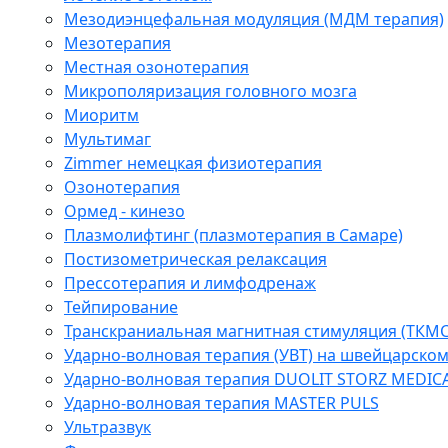
Мезодиэнцефальная модуляция (МДМ терапия)
Мезотерапия
Местная озонотерапия
Микрополяризация головного мозга
Миоритм
Мультимаг
Zimmer немецкая физиотерапия
Озонотерапия
Ормед - кинезо
Плазмолифтинг (плазмотерапия в Самаре)
Постизометрическая релаксация
Прессотерапия и лимфодренаж
Тейпирование
Транскраниальная магнитная стимуляция (ТКМС
Ударно-волновая терапия (УВТ) на швейцарско
Ударно-волновая терапия DUOLIT STORZ MEDIC
Ударно-волновая терапия MASTER PULS
Ультразвук