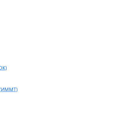
ОК)
 (ИММТ)