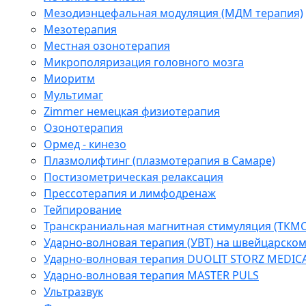
Мезодиэнцефальная модуляция (МДМ терапия)
Мезотерапия
Местная озонотерапия
Микрополяризация головного мозга
Миоритм
Мультимаг
Zimmer немецкая физиотерапия
Озонотерапия
Ормед - кинезо
Плазмолифтинг (плазмотерапия в Самаре)
Постизометрическая релаксация
Прессотерапия и лимфодренаж
Тейпирование
Транскраниальная магнитная стимуляция (ТКМС
Ударно-волновая терапия (УВТ) на швейцарско
Ударно-волновая терапия DUOLIT STORZ MEDIC
Ударно-волновая терапия MASTER PULS
Ультразвук