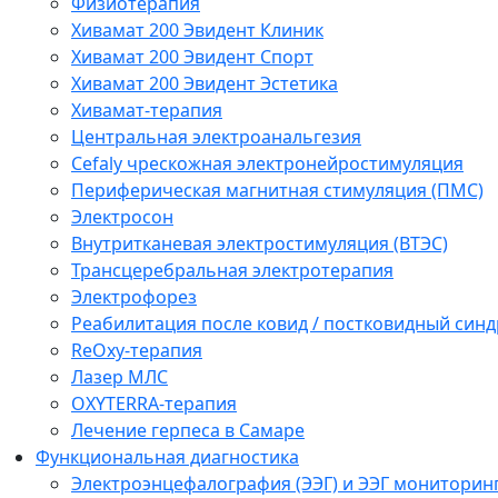
Физиотерапия
Хивамат 200 Эвидент Клиник
Хивамат 200 Эвидент Спорт
Хивамат 200 Эвидент Эстетика
Хивамат-терапия
Центральная электроанальгезия
Cefaly чреcкожная электронейростимуляция
Периферическая магнитная стимуляция (ПМС)
Электросон
Внутритканевая электростимуляция (ВТЭС)
Трансцеребральная электротерапия
Электрофорез
Реабилитация после ковид / постковидный синд
ReOxy-терапия
Лазер МЛС
OXYTERRA-терапия
Лечение герпеса в Самаре
Функциональная диагностика
Электроэнцефалография (ЭЭГ) и ЭЭГ мониторин