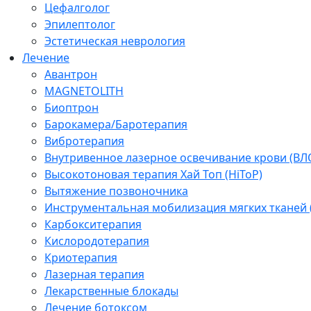
Цефалголог
Эпилептолог
Эстетическая неврология
Лечение
Авантрон
MAGNETOLITH
Биоптрон
Барокамера/Баротерапия
Вибротерапия
Внутривенное лазерное освечивание крови (ВЛ
Высокотоновая терапия Хай Топ (HiToP)
Вытяжение позвоночника
Инструментальная мобилизация мягких тканей
Карбокситерапия
Кислородотерапия
Криотерапия
Лазерная терапия
Лекарственные блокады
Лечение ботоксом