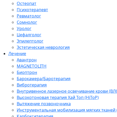
Остеопат
Психотерапевт
Ревматолог
Сомнолог
Уролог
Цефалголог
Эпилептолог
Эстетическая неврология
Лечение
Авантрон
MAGNETOLITH
Биоптрон
Барокамера/Баротерапия
Вибротерапия
Внутривенное лазерное освечивание крови (ВЛ
Высокотоновая терапия Хай Топ (HiToP)
Вытяжение позвоночника
Инструментальная мобилизация мягких тканей
Карбокситерапия