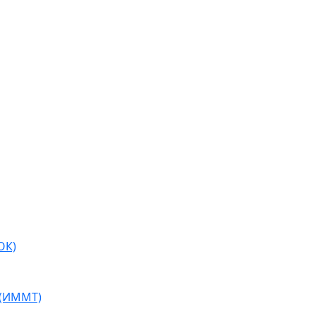
ОК)
 (ИММТ)