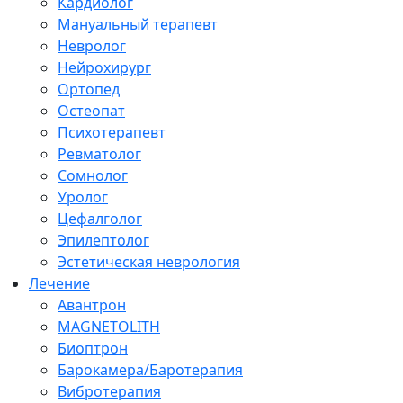
Кардиолог
Мануальный терапевт
Невролог
Нейрохирург
Ортопед
Остеопат
Психотерапевт
Ревматолог
Сомнолог
Уролог
Цефалголог
Эпилептолог
Эстетическая неврология
Лечение
Авантрон
MAGNETOLITH
Биоптрон
Барокамера/Баротерапия
Вибротерапия