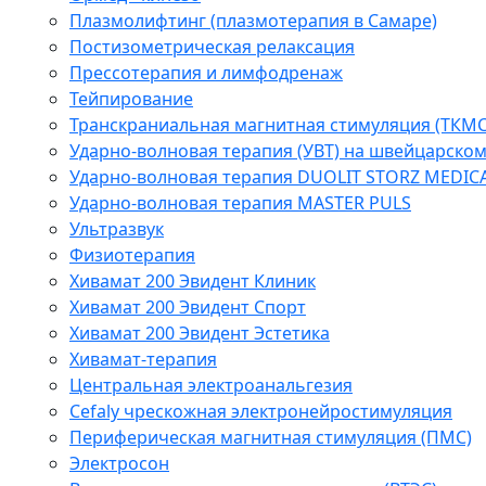
Плазмолифтинг (плазмотерапия в Самаре)
Постизометрическая релаксация
Прессотерапия и лимфодренаж
Тейпирование
Транскраниальная магнитная стимуляция (ТКМС
Ударно-волновая терапия (УВТ) на швейцарско
Ударно-волновая терапия DUOLIT STORZ MEDIC
Ударно-волновая терапия MASTER PULS
Ультразвук
Физиотерапия
Хивамат 200 Эвидент Клиник
Хивамат 200 Эвидент Спорт
Хивамат 200 Эвидент Эстетика
Хивамат-терапия
Центральная электроанальгезия
Cefaly чреcкожная электронейростимуляция
Периферическая магнитная стимуляция (ПМС)
Электросон