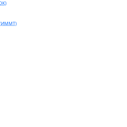
ОК)
 (ИММТ)