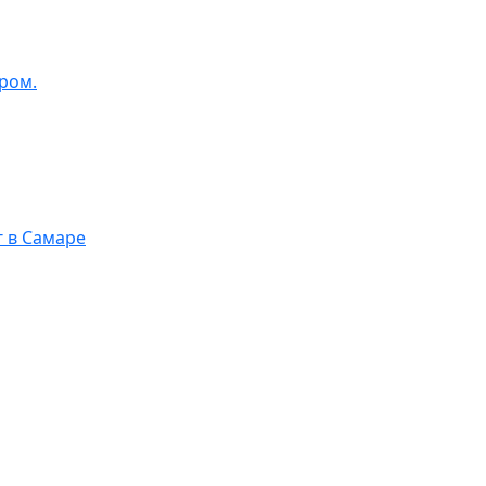
ром.
г в Самаре