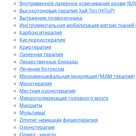
Внутривенное лазерное освечивание крови (ВЛ
Высокотоновая терапия Хай Топ (HiToP)
Вытяжение позвоночника
Инструментальная мобилизация мягких тканей
Карбокситерапия
Кислородотерапия
Криотерапия
Лазерная терапия
Лекарственные блокады
Лечение ботоксом
Мезодиэнцефальная модуляция (МДМ терапия)
Мезотерапия
Местная озонотерапия
Микрополяризация головного мозга
Миоритм
Мультимаг
Zimmer немецкая физиотерапия
Озонотерапия
Ормед - кинезо