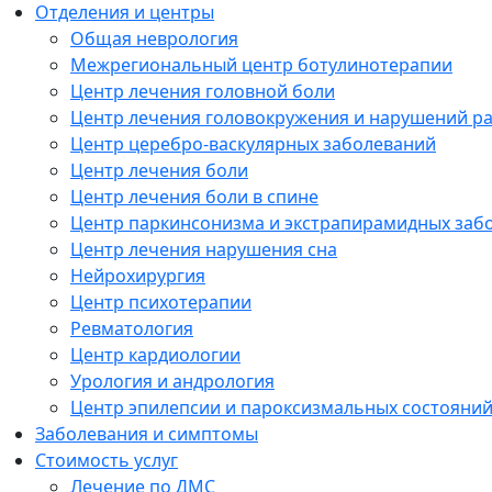
Отделения и центры
Общая неврология
Межрегиональный центр ботулинотерапии
Центр лечения головной боли
Центр лечения головокружения и нарушений р
Центр церебро-васкулярных заболеваний
Центр лечения боли
Центр лечения боли в спине
Центр паркинсонизма и экстрапирамидных заб
Центр лечения нарушения сна
Нейрохирургия
Центр психотерапии
Ревматология
Центр кардиологии
Урология и андрология
Центр эпилепсии и пароксизмальных состояни
Заболевания и симптомы
Стоимость услуг
Лечение по ДМС