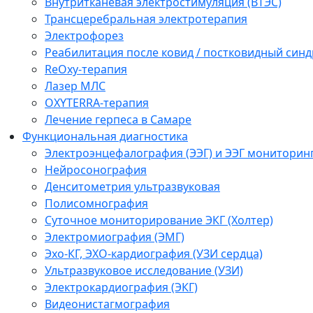
Внутритканевая электростимуляция (ВТЭС)
Трансцеребральная электротерапия
Электрофорез
Реабилитация после ковид / постковидный синд
ReOxy-терапия
Лазер МЛС
OXYTERRA-терапия
Лечение герпеса в Самаре
Функциональная диагностика
Электроэнцефалография (ЭЭГ) и ЭЭГ мониторин
Нейросонография
Денситометрия ультразвуковая
Полисомнография
Суточное мониторирование ЭКГ (Холтер)
Электромиография (ЭМГ)
Эхо-КГ, ЭХО-кардиография (УЗИ сердца)
Ультразвуковое исследование (УЗИ)
Электрокардиография (ЭКГ)
Видеонистагмография