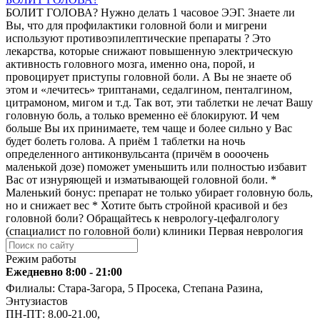
БОЛИТ ГОЛОВА? Нужно делать 1 часовое ЭЭГ. ️Знаете ли
Вы, что для профилактики головной боли и мигрени
используют противоэпилептические препараты ? Это
лекарства, которые снижают повышенную электрическую
активность головного мозга, именно она, порой, и
провоцирует приступы головной боли. А Вы не знаете об
этом и «лечитесь» триптанами, седалгином, пенталгином,
цитрамоном, мигом и т.д. Так вот, эти таблетки не лечат Вашу
головную боль, а только временно её блокируют. И чем
больше Вы их принимаете, тем чаще и более сильно у Вас
будет болеть голова. А приём 1 таблетки на ночь
определенного антиконвульсанта (причём в оооочень
маленькой дозе) поможет уменьшить или полностью избавит
Вас от изнуряющей и изматывающей головной боли. *
Маленький бонус: препарат не только убирает головную боль,
но и снижает вес * Хотите быть стройной красивой и без
головной боли? Обращайтесь к неврологу-цефалгологу
(спациалист по головной боли) клиники Первая неврология
Режим работы
Ежедневно 8:00 - 21:00
Филиалы: Стара-Загора, 5 Просека, Степана Разина,
Энтузиастов
ПН-ПТ: 8.00-21.00,