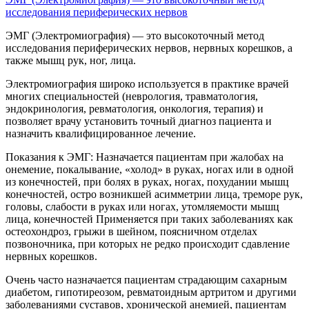
исследования периферических нервов
ЭМГ (Электромиография) — это высокоточный метод
исследования периферических нервов, нервных корешков, а
также мышц рук, ног, лица.
Электромиография широко используется в практике врачей
многих специальностей (неврология, травматология,
эндокринология, ревматология, онкология, терапия) и
позволяет врачу установить точный диагноз пациента и
назначить квалифицированное лечение.
️Показания к ЭМГ: Назначается пациентам при жалобах на
онемение, покалывание, «холод» в руках, ногах или в одной
из конечностей, при болях в руках, ногах, похудании мышц
конечностей, остро возникшей асимметрии лица, треморе рук,
головы, слабости в руках или ногах, утомляемости мышц
лица, конечностей Применяется при таких заболеваниях как
остеохондроз, грыжи в шейном, поясничном отделах
позвоночника, при которых не редко происходит сдавление
нервных корешков.
Очень часто назначается пациентам страдающим сахарным
диабетом, гипотиреозом, ревматоидным артритом и другими
заболеваниями суставов, хронической анемией, пациентам