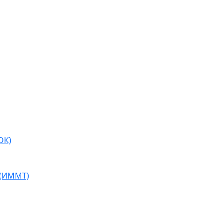
ОК)
 (ИММТ)