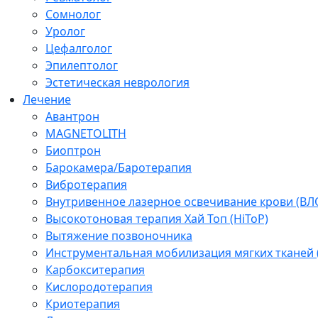
Сомнолог
Уролог
Цефалголог
Эпилептолог
Эстетическая неврология
Лечение
Авантрон
MAGNETOLITH
Биоптрон
Барокамера/Баротерапия
Вибротерапия
Внутривенное лазерное освечивание крови (ВЛ
Высокотоновая терапия Хай Топ (HiToP)
Вытяжение позвоночника
Инструментальная мобилизация мягких тканей
Карбокситерапия
Кислородотерапия
Криотерапия