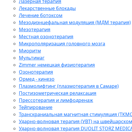
Лазерная терапия
Лекарственные блокады
Лечение ботоксом
Мезодиэнцефальная модуляция (МДМ терапия)
Мезотерапия
Местная озонотерапия
Микрополяризация головного мозга
Миоритм
Мультимаг
Zimmer немецкая физиотерапия
Озонотерапия
Ормед - кинезо
Плазмолифтинг (плазмотерапия в Самаре)
Постизометрическая релаксация
Прессотерапия и лимфодренаж
Тейпирование
Транскраниальная магнитная стимуляция (ТКМС
Ударно-волновая терапия (УВТ) на швейцарско
Ударно-волновая терапия DUOLIT STORZ MEDIC