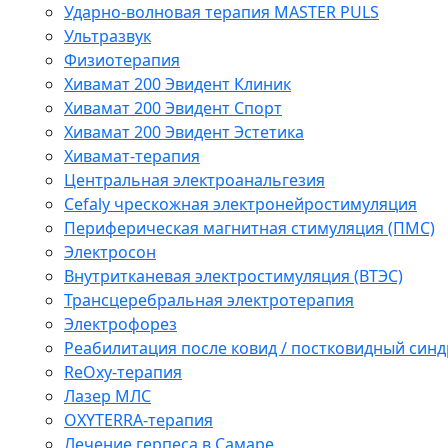
Ударно-волновая терапия MASTER PULS
Ультразвук
Физиотерапия
Хивамат 200 Эвидент Клиник
Хивамат 200 Эвидент Спорт
Хивамат 200 Эвидент Эстетика
Хивамат-терапия
Центральная электроанальгезия
Cefaly чреcкожная электронейростимуляция
Периферическая магнитная стимуляция (ПМС)
Электросон
Внутритканевая электростимуляция (ВТЭС)
Трансцеребральная электротерапия
Электрофорез
Реабилитация после ковид / постковидный синд
ReOxy-терапия
Лазер МЛС
OXYTERRA-терапия
Лечение герпеса в Самаре