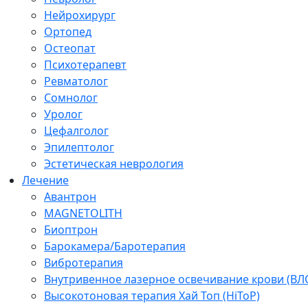
Нейрохирург
Ортопед
Остеопат
Психотерапевт
Ревматолог
Сомнолог
Уролог
Цефалголог
Эпилептолог
Эстетическая неврология
Лечение
Авантрон
MAGNETOLITH
Биоптрон
Барокамера/Баротерапия
Вибротерапия
Внутривенное лазерное освечивание крови (ВЛ
Высокотоновая терапия Хай Топ (HiToP)