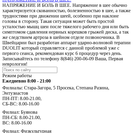
НАПРЯЖЕНИЕ И БОЛЬ В ШЕЕ. Напряжение в шее обычно
характеризуется скованностью, болезненностью в шее, а также
трудностями при движении шеей, особенно при наклоне
головы в сторону. ️Такая ситуация может быть простой
усталостью мышц шеи после тяжелого рабочего дня или ️быть
симптомом сдавления нервных корешков грыжей диска, а так
же ️следствием артроза в шейном отделе позвоночника. В
Швейцарии был разработан аппарат ударно-волновой терапии
DUOLIT который справляется с данной проблемой уже с
первого сеанса️, рекомендован курс 6 процедур через день.
Записывайтесь по телефону ️8(846) 200-06-09 Ваша, Первая
неврология!
Режим работы
Ежедневно 8:00 - 21:00
Филиалы: Стара-Загора, 5 Просека, Степана Разина,
Энтузиастов
ПН-ПТ: 8.00-21.00,
СБ-ВС: 8.00-16.00
Филиал: Буянова
ПН-СБ: 8.00-21.00,
ВС: 8.00-16.00
Филиал: Физкультурная