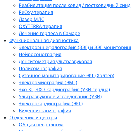
Реабилитация после ковид / постковидный синд
ReOxy-терапия
Лазер МЛС
OXYTERRA-терапия
Лечение герпеса в Самаре
Функциональная диагностика
Электроэнцефалография (ЭЭГ) и ЭЭГ мониторин
Нейросонография
Денситометрия ультразвуковая
Полисомнография
Суточное мониторирование ЭКГ (Холтер)
Электромиография (ЭМГ)
Эхо-КГ, ЭХО-кардиография (УЗИ сердца)
Ультразвуковое исследование (УЗИ)
Электрокардиография (ЭКГ)
Видеонистагмография
Отделения и центры
Общая неврология