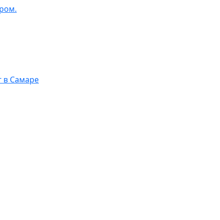
ром.
г в Самаре