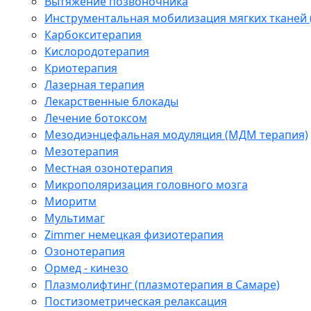
Вытяжение позвоночника
Инструментальная мобилизация мягких тканей
Карбокситерапия
Кислородотерапия
Криотерапия
Лазерная терапия
Лекарственные блокады
Лечение ботоксом
Мезодиэнцефальная модуляция (МДМ терапия)
Мезотерапия
Местная озонотерапия
Микрополяризация головного мозга
Миоритм
Мультимаг
Zimmer немецкая физиотерапия
Озонотерапия
Ормед - кинезо
Плазмолифтинг (плазмотерапия в Самаре)
Постизометрическая релаксация