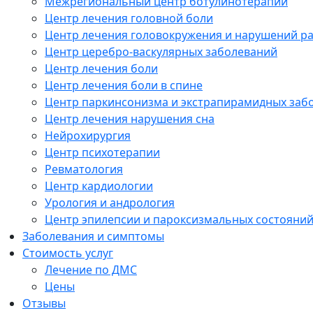
Межрегиональный центр ботулинотерапии
Центр лечения головной боли
Центр лечения головокружения и нарушений р
Центр церебро-васкулярных заболеваний
Центр лечения боли
Центр лечения боли в спине
Центр паркинсонизма и экстрапирамидных заб
Центр лечения нарушения сна
Нейрохирургия
Центр психотерапии
Ревматология
Центр кардиологии
Урология и андрология
Центр эпилепсии и пароксизмальных состояни
Заболевания и симптомы
Стоимость услуг
Лечение по ДМС
Цены
Отзывы