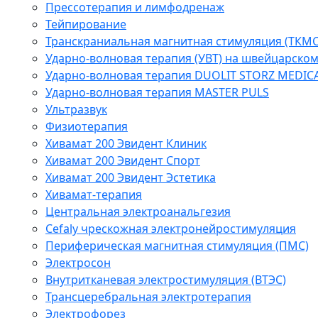
Прессотерапия и лимфодренаж
Тейпирование
Транскраниальная магнитная стимуляция (ТКМС
Ударно-волновая терапия (УВТ) на швейцарско
Ударно-волновая терапия DUOLIT STORZ MEDIC
Ударно-волновая терапия MASTER PULS
Ультразвук
Физиотерапия
Хивамат 200 Эвидент Клиник
Хивамат 200 Эвидент Спорт
Хивамат 200 Эвидент Эстетика
Хивамат-терапия
Центральная электроанальгезия
Cefaly чреcкожная электронейростимуляция
Периферическая магнитная стимуляция (ПМС)
Электросон
Внутритканевая электростимуляция (ВТЭС)
Трансцеребральная электротерапия
Электрофорез