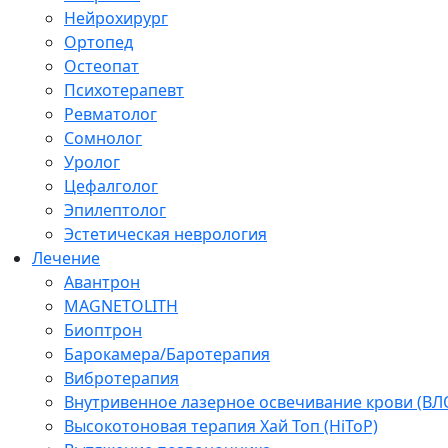
Нейрохирург
Ортопед
Остеопат
Психотерапевт
Ревматолог
Сомнолог
Уролог
Цефалголог
Эпилептолог
Эстетическая неврология
Лечение
Авантрон
MAGNETOLITH
Биоптрон
Барокамера/Баротерапия
Вибротерапия
Внутривенное лазерное освечивание крови (ВЛ
Высокотоновая терапия Хай Топ (HiToP)