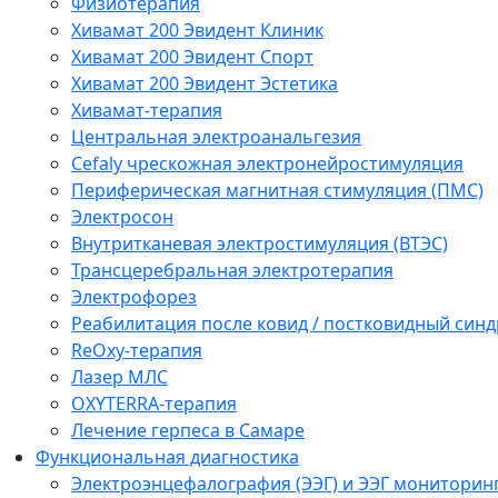
Физиотерапия
Хивамат 200 Эвидент Клиник
Хивамат 200 Эвидент Спорт
Хивамат 200 Эвидент Эстетика
Хивамат-терапия
Центральная электроанальгезия
Cefaly чреcкожная электронейростимуляция
Периферическая магнитная стимуляция (ПМС)
Электросон
Внутритканевая электростимуляция (ВТЭС)
Трансцеребральная электротерапия
Электрофорез
Реабилитация после ковид / постковидный синд
ReOxy-терапия
Лазер МЛС
OXYTERRA-терапия
Лечение герпеса в Самаре
Функциональная диагностика
Электроэнцефалография (ЭЭГ) и ЭЭГ мониторин