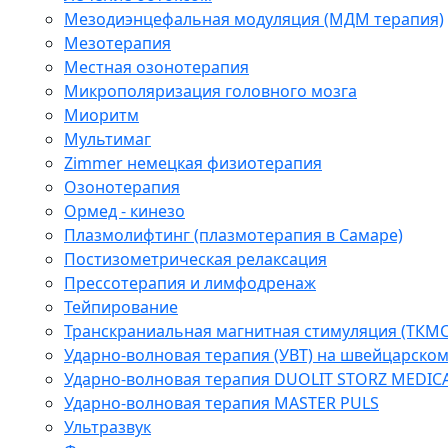
Мезодиэнцефальная модуляция (МДМ терапия)
Мезотерапия
Местная озонотерапия
Микрополяризация головного мозга
Миоритм
Мультимаг
Zimmer немецкая физиотерапия
Озонотерапия
Ормед - кинезо
Плазмолифтинг (плазмотерапия в Самаре)
Постизометрическая релаксация
Прессотерапия и лимфодренаж
Тейпирование
Транскраниальная магнитная стимуляция (ТКМС
Ударно-волновая терапия (УВТ) на швейцарско
Ударно-волновая терапия DUOLIT STORZ MEDIC
Ударно-волновая терапия MASTER PULS
Ультразвук