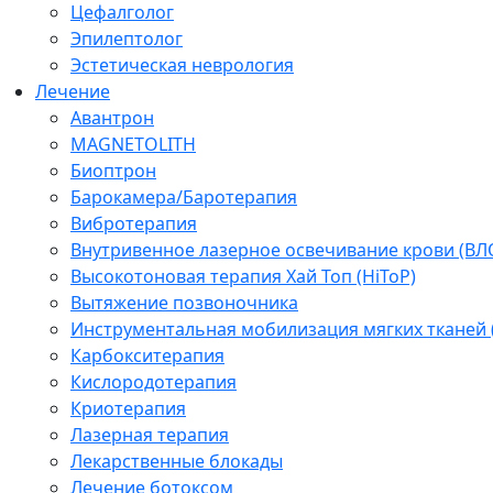
Цефалголог
Эпилептолог
Эстетическая неврология
Лечение
Авантрон
MAGNETOLITH
Биоптрон
Барокамера/Баротерапия
Вибротерапия
Внутривенное лазерное освечивание крови (ВЛ
Высокотоновая терапия Хай Топ (HiToP)
Вытяжение позвоночника
Инструментальная мобилизация мягких тканей
Карбокситерапия
Кислородотерапия
Криотерапия
Лазерная терапия
Лекарственные блокады
Лечение ботоксом