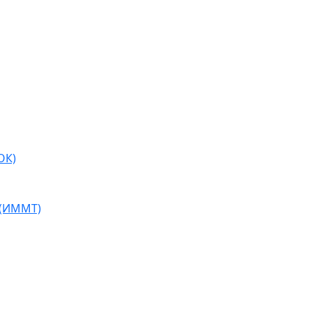
ОК)
 (ИММТ)