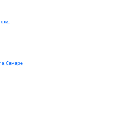
ром.
г в Самаре