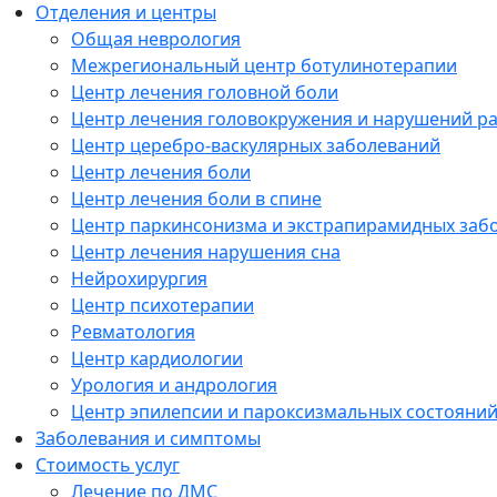
Отделения и центры
Общая неврология
Межрегиональный центр ботулинотерапии
Центр лечения головной боли
Центр лечения головокружения и нарушений р
Центр церебро-васкулярных заболеваний
Центр лечения боли
Центр лечения боли в спине
Центр паркинсонизма и экстрапирамидных заб
Центр лечения нарушения сна
Нейрохирургия
Центр психотерапии
Ревматология
Центр кардиологии
Урология и андрология
Центр эпилепсии и пароксизмальных состояни
Заболевания и симптомы
Стоимость услуг
Лечение по ДМС