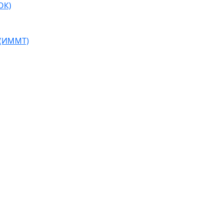
ОК)
 (ИММТ)