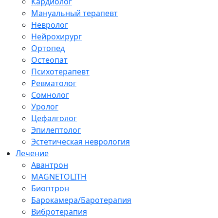
Кардиолог
Мануальный терапевт
Невролог
Нейрохирург
Ортопед
Остеопат
Психотерапевт
Ревматолог
Сомнолог
Уролог
Цефалголог
Эпилептолог
Эстетическая неврология
Лечение
Авантрон
MAGNETOLITH
Биоптрон
Барокамера/Баротерапия
Вибротерапия