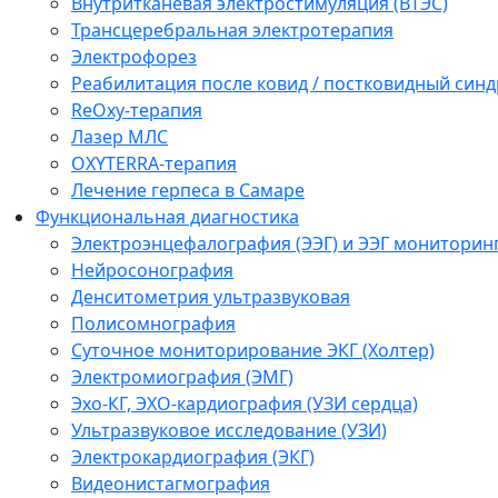
Внутритканевая электростимуляция (ВТЭС)
Трансцеребральная электротерапия
Электрофорез
Реабилитация после ковид / постковидный синд
ReOxy-терапия
Лазер МЛС
OXYTERRA-терапия
Лечение герпеса в Самаре
Функциональная диагностика
Электроэнцефалография (ЭЭГ) и ЭЭГ мониторин
Нейросонография
Денситометрия ультразвуковая
Полисомнография
Суточное мониторирование ЭКГ (Холтер)
Электромиография (ЭМГ)
Эхо-КГ, ЭХО-кардиография (УЗИ сердца)
Ультразвуковое исследование (УЗИ)
Электрокардиография (ЭКГ)
Видеонистагмография