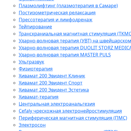
Плазмолифтинг (плазмотерапия в Самаре)
Постизометрическая релаксация
Прессотерапия и лимфодренаж
Тейпирование
Транскраниальная магнитная стимуляция (ТКМС
Ударно-волновая терапия (УВТ) на швейцарско
Ударно-волновая терапия DUOLIT STORZ MEDIC
Ударно-волновая терапия MASTER PULS
Ультразвук
Физиотерапия
Хивамат 200 Эвидент Клиник
Хивамат 200 Эвидент Спорт
Хивамат 200 Эвидент Эстетика
Хивамат-терапия
Центральная электроанальгезия
Cefaly чреcкожная электронейростимуляция
Периферическая магнитная стимуляция (ПМС)
Электросон