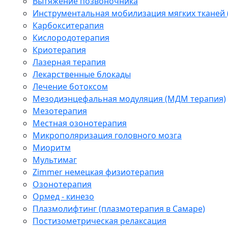
Вытяжение позвоночника
Инструментальная мобилизация мягких тканей
Карбокситерапия
Кислородотерапия
Криотерапия
Лазерная терапия
Лекарственные блокады
Лечение ботоксом
Мезодиэнцефальная модуляция (МДМ терапия)
Мезотерапия
Местная озонотерапия
Микрополяризация головного мозга
Миоритм
Мультимаг
Zimmer немецкая физиотерапия
Озонотерапия
Ормед - кинезо
Плазмолифтинг (плазмотерапия в Самаре)
Постизометрическая релаксация