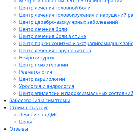
Межрегиональный центр ботулинотерапии
Центр лечения головной боли
Центр лечения головокружения и нарушений р
Центр церебро-васкулярных заболеваний
Центр лечения боли
Центр лечения боли в спине
Центр паркинсонизма и экстрапирамидных заб
Центр лечения нарушения сна
Нейрохирургия
Центр психотерапии
Ревматология
Центр кардиологии
Урология и андрология
Центр эпилепсии и пароксизмальных состояни
Заболевания и симптомы
Стоимость услуг
Лечение по ДМС
Цены
Отзывы