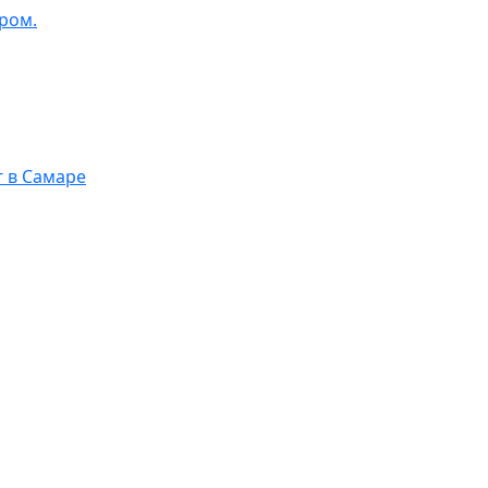
ром.
г в Самаре