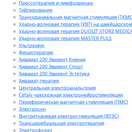
Прессотерапия и лимфодренаж
Тейпирование
Транскраниальная магнитная стимуляция (ТКМС
Ударно-волновая терапия (УВТ) на швейцарско
Ударно-волновая терапия DUOLIT STORZ MEDIC
Ударно-волновая терапия MASTER PULS
Ультразвук
Физиотерапия
Хивамат 200 Эвидент Клиник
Хивамат 200 Эвидент Спорт
Хивамат 200 Эвидент Эстетика
Хивамат-терапия
Центральная электроанальгезия
Cefaly чреcкожная электронейростимуляция
Периферическая магнитная стимуляция (ПМС)
Электросон
Внутритканевая электростимуляция (ВТЭС)
Трансцеребральная электротерапия
Электрофорез