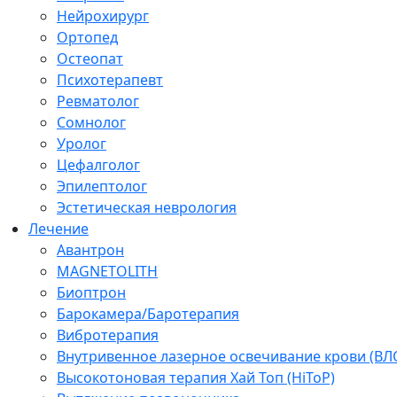
Нейрохирург
Ортопед
Остеопат
Психотерапевт
Ревматолог
Сомнолог
Уролог
Цефалголог
Эпилептолог
Эстетическая неврология
Лечение
Авантрон
MAGNETOLITH
Биоптрон
Барокамера/Баротерапия
Вибротерапия
Внутривенное лазерное освечивание крови (ВЛ
Высокотоновая терапия Хай Топ (HiToP)