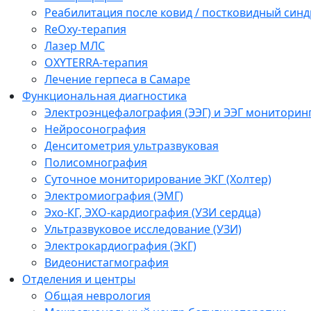
Реабилитация после ковид / постковидный синд
ReOxy-терапия
Лазер МЛС
OXYTERRA-терапия
Лечение герпеса в Самаре
Функциональная диагностика
Электроэнцефалография (ЭЭГ) и ЭЭГ мониторин
Нейросонография
Денситометрия ультразвуковая
Полисомнография
Суточное мониторирование ЭКГ (Холтер)
Электромиография (ЭМГ)
Эхо-КГ, ЭХО-кардиография (УЗИ сердца)
Ультразвуковое исследование (УЗИ)
Электрокардиография (ЭКГ)
Видеонистагмография
Отделения и центры
Общая неврология