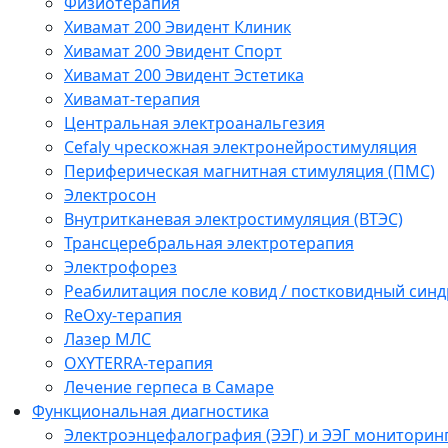
Физиотерапия
Хивамат 200 Эвидент Клиник
Хивамат 200 Эвидент Спорт
Хивамат 200 Эвидент Эстетика
Хивамат-терапия
Центральная электроанальгезия
Cefaly чреcкожная электронейростимуляция
Периферическая магнитная стимуляция (ПМС)
Электросон
Внутритканевая электростимуляция (ВТЭС)
Трансцеребральная электротерапия
Электрофорез
Реабилитация после ковид / постковидный синд
ReOxy-терапия
Лазер МЛС
OXYTERRA-терапия
Лечение герпеса в Самаре
Функциональная диагностика
Электроэнцефалография (ЭЭГ) и ЭЭГ мониторин