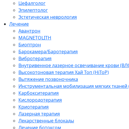
Цефалголог
Эпилептолог
Эстетическая неврология
Лечение
Авантрон
MAGNETOLITH
Биоптрон
Барокамера/Баротерапия
Вибротерапия
Внутривенное лазерное освечивание крови (ВЛ
Высокотоновая терапия Хай Топ (HiToP)
Вытяжение позвоночника
Инструментальная мобилизация мягких тканей
Карбокситерапия
Кислородотерапия
Криотерапия
Лазерная терапия
Лекарственные блокады
Лечение ботоксом