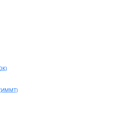
ОК)
 (ИММТ)