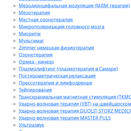
Мезодиэнцефальная модуляция (МДМ терапия)
Мезотерапия
Местная озонотерапия
Микрополяризация головного мозга
Миоритм
Мультимаг
Zimmer немецкая физиотерапия
Озонотерапия
Ормед - кинезо
Плазмолифтинг (плазмотерапия в Самаре)
Постизометрическая релаксация
Прессотерапия и лимфодренаж
Тейпирование
Транскраниальная магнитная стимуляция (ТКМС
Ударно-волновая терапия (УВТ) на швейцарско
Ударно-волновая терапия DUOLIT STORZ MEDIC
Ударно-волновая терапия MASTER PULS
Ультразвук