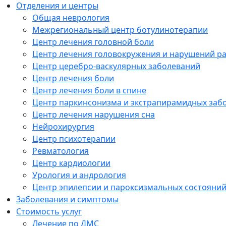
Отделения и центры
Общая неврология
Межрегиональный центр ботулинотерапии
Центр лечения головной боли
Центр лечения головокружения и нарушений р
Центр церебро-васкулярных заболеваний
Центр лечения боли
Центр лечения боли в спине
Центр паркинсонизма и экстрапирамидных заб
Центр лечения нарушения сна
Нейрохирургия
Центр психотерапии
Ревматология
Центр кардиологии
Урология и андрология
Центр эпилепсии и пароксизмальных состояни
Заболевания и симптомы
Стоимость услуг
Лечение по ДМС