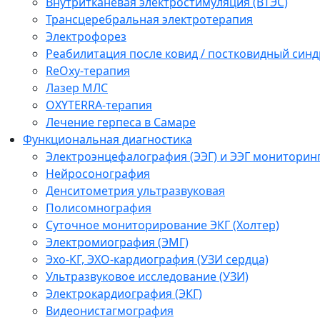
Внутритканевая электростимуляция (ВТЭС)
Трансцеребральная электротерапия
Электрофорез
Реабилитация после ковид / постковидный синд
ReOxy-терапия
Лазер МЛС
OXYTERRA-терапия
Лечение герпеса в Самаре
Функциональная диагностика
Электроэнцефалография (ЭЭГ) и ЭЭГ мониторин
Нейросонография
Денситометрия ультразвуковая
Полисомнография
Суточное мониторирование ЭКГ (Холтер)
Электромиография (ЭМГ)
Эхо-КГ, ЭХО-кардиография (УЗИ сердца)
Ультразвуковое исследование (УЗИ)
Электрокардиография (ЭКГ)
Видеонистагмография