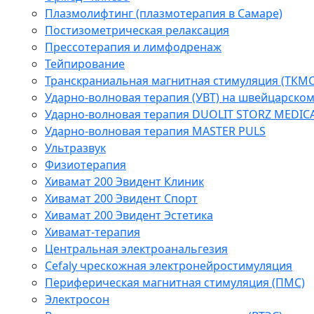
Плазмолифтинг (плазмотерапия в Самаре)
Постизометрическая релаксация
Прессотерапия и лимфодренаж
Тейпирование
Транскраниальная магнитная стимуляция (ТКМС
Ударно-волновая терапия (УВТ) на швейцарско
Ударно-волновая терапия DUOLIT STORZ MEDIC
Ударно-волновая терапия MASTER PULS
Ультразвук
Физиотерапия
Хивамат 200 Эвидент Клиник
Хивамат 200 Эвидент Спорт
Хивамат 200 Эвидент Эстетика
Хивамат-терапия
Центральная электроанальгезия
Cefaly чреcкожная электронейростимуляция
Периферическая магнитная стимуляция (ПМС)
Электросон