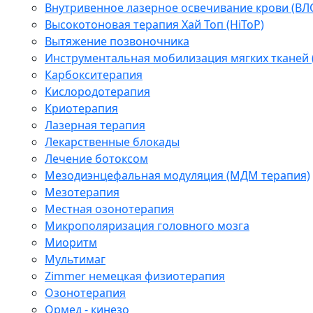
Внутривенное лазерное освечивание крови (ВЛ
Высокотоновая терапия Хай Топ (HiToP)
Вытяжение позвоночника
Инструментальная мобилизация мягких тканей
Карбокситерапия
Кислородотерапия
Криотерапия
Лазерная терапия
Лекарственные блокады
Лечение ботоксом
Мезодиэнцефальная модуляция (МДМ терапия)
Мезотерапия
Местная озонотерапия
Микрополяризация головного мозга
Миоритм
Мультимаг
Zimmer немецкая физиотерапия
Озонотерапия
Ормед - кинезо