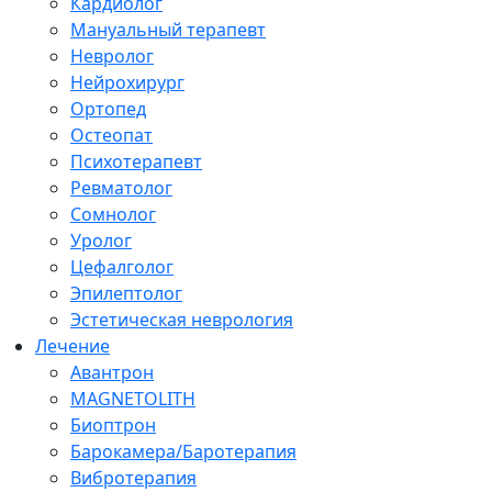
Кардиолог
Мануальный терапевт
Невролог
Нейрохирург
Ортопед
Остеопат
Психотерапевт
Ревматолог
Сомнолог
Уролог
Цефалголог
Эпилептолог
Эстетическая неврология
Лечение
Авантрон
MAGNETOLITH
Биоптрон
Барокамера/Баротерапия
Вибротерапия