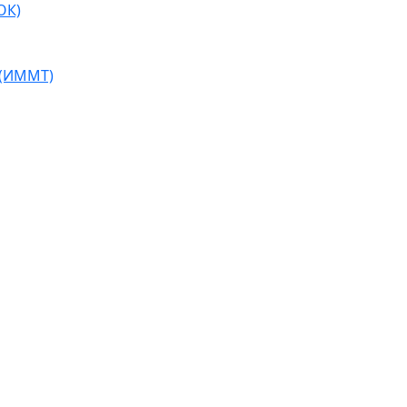
ОК)
 (ИММТ)