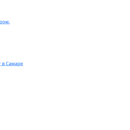
ром.
г в Самаре