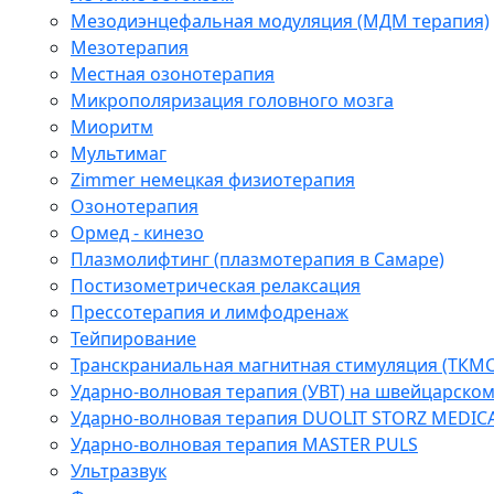
Мезодиэнцефальная модуляция (МДМ терапия)
Мезотерапия
Местная озонотерапия
Микрополяризация головного мозга
Миоритм
Мультимаг
Zimmer немецкая физиотерапия
Озонотерапия
Ормед - кинезо
Плазмолифтинг (плазмотерапия в Самаре)
Постизометрическая релаксация
Прессотерапия и лимфодренаж
Тейпирование
Транскраниальная магнитная стимуляция (ТКМС
Ударно-волновая терапия (УВТ) на швейцарско
Ударно-волновая терапия DUOLIT STORZ MEDIC
Ударно-волновая терапия MASTER PULS
Ультразвук