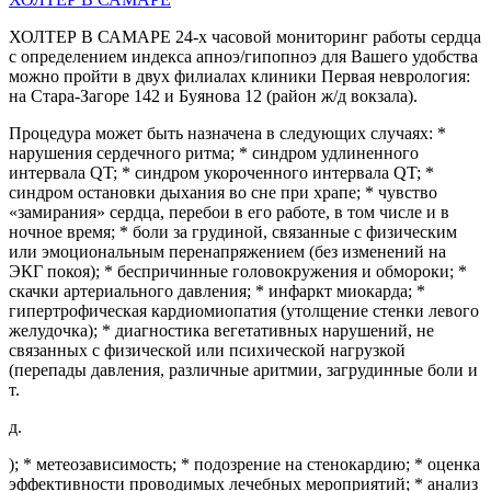
ХОЛТЕР В САМАРЕ 24-х часовой мониторинг работы сердца
с определением индекса апноэ/гипопноэ для Вашего удобства
можно пройти в двух филиалах клиники Первая неврология:
на Стара-Загоре 142 и Буянова 12 (район ж/д вокзала).
Процедура может быть назначена в следующих случаях: *
нарушения сердечного ритма; * синдром удлиненного
интервала QT; * синдром укороченного интервала QT; *
синдром остановки дыхания во сне при храпе; * чувство
«замирания» сердца, перебои в его работе, в том числе и в
ночное время; * боли за грудиной, связанные с физическим
или эмоциональным перенапряжением (без изменений на
ЭКГ покоя); * беспричинные головокружения и обмороки; *
скачки артериального давления; * инфаркт миокарда; *
гипертрофическая кардиомиопатия (утолщение стенки левого
желудочка); * диагностика вегетативных нарушений, не
связанных с физической или психической нагрузкой
(перепады давления, различные аритмии, загрудинные боли и
т.
д.
); * метеозависимость; * подозрение на стенокардию; * оценка
эффективности проводимых лечебных мероприятий; * анализ