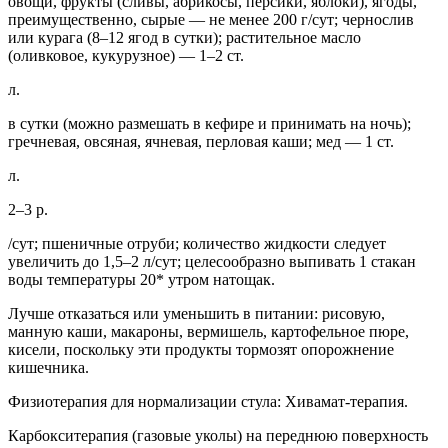
овощи, фрукты (сливы, абрикосы, персики, яблоки), ягоды,
преимущественно, сырые — не менее 200 г/сут; чернослив
или курага (8–12 ягод в сутки); растительное масло
(оливковое, кукурузное) — 1–2 ст.
л.
в сутки (можно размешать в кефире и принимать на ночь);
гречневая, овсяная, ячневая, перловая каши; мед — 1 ст.
л.
2–3 р.
/сут; пшеничные отруби; количество жидкости следует
увеличить до 1,5–2 л/сут; целесообразно выпивать 1 стакан
воды температуры 20* утром натощак.
️Лучше отказаться или уменьшить в питании: рисовую,
манную каши, макароны, вермишель, картофельное пюре,
кисели, поскольку эти продукты тормозят опорожнение
кишечника.
Физиотерапия для нормализации стула: Хивамат-терапия.
Карбокситерапия (газовые уколы) на переднюю поверхность