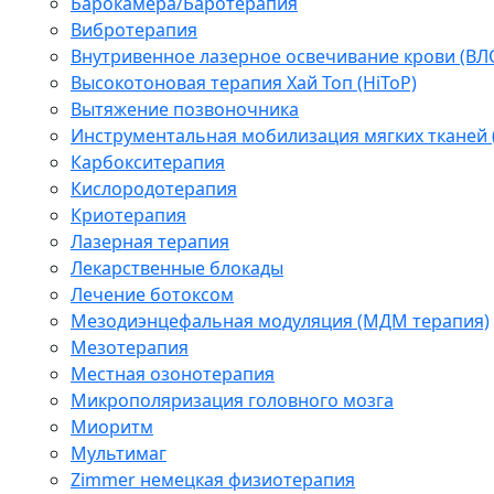
Барокамера/Баротерапия
Вибротерапия
Внутривенное лазерное освечивание крови (ВЛ
Высокотоновая терапия Хай Топ (HiToP)
Вытяжение позвоночника
Инструментальная мобилизация мягких тканей
Карбокситерапия
Кислородотерапия
Криотерапия
Лазерная терапия
Лекарственные блокады
Лечение ботоксом
Мезодиэнцефальная модуляция (МДМ терапия)
Мезотерапия
Местная озонотерапия
Микрополяризация головного мозга
Миоритм
Мультимаг
Zimmer немецкая физиотерапия