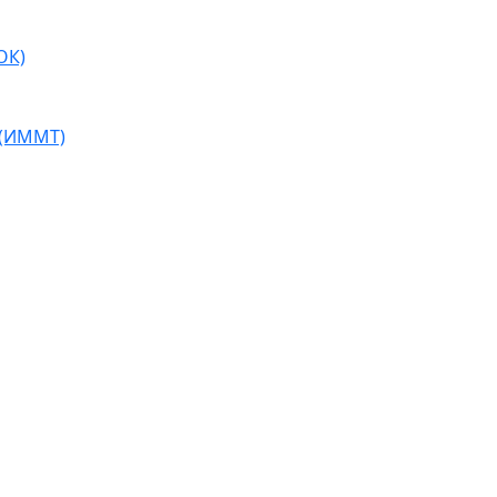
ОК)
 (ИММТ)