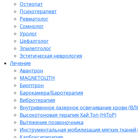
Остеопат
Психотерапевт
Ревматолог
Сомнолог
Уролог
Цефалголог
Эпилептолог
Эстетическая неврология
Лечение
Авантрон
MAGNETOLITH
Биоптрон
Барокамера/Баротерапия
Вибротерапия
Внутривенное лазерное освечивание крови (ВЛ
Высокотоновая терапия Хай Топ (HiToP)
Вытяжение позвоночника
Инструментальная мобилизация мягких тканей
Карбокситерапия