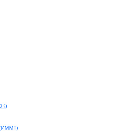
ОК)
 (ИММТ)