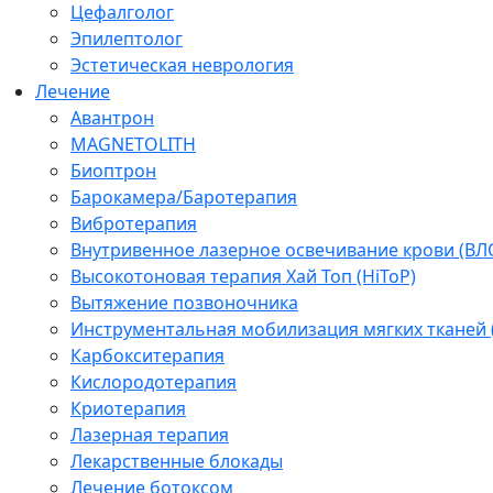
Цефалголог
Эпилептолог
Эстетическая неврология
Лечение
Авантрон
MAGNETOLITH
Биоптрон
Барокамера/Баротерапия
Вибротерапия
Внутривенное лазерное освечивание крови (ВЛ
Высокотоновая терапия Хай Топ (HiToP)
Вытяжение позвоночника
Инструментальная мобилизация мягких тканей
Карбокситерапия
Кислородотерапия
Криотерапия
Лазерная терапия
Лекарственные блокады
Лечение ботоксом