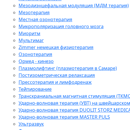
Мезодиэнцефальная модуляция (МДМ терапия)
Мезотерапия
Местная озонотерапия
Микрополяризация головного мозга
Миоритм
Мультимаг
Zimmer немецкая физиотерапия
Озонотерапия
Ормед - кинезо
Плазмолифтинг (плазмотерапия в Самаре)
Постизометрическая релаксация
Прессотерапия и лимфодренаж
Тейпирование
Транскраниальная магнитная стимуляция (ТКМС
Ударно-волновая терапия (УВТ) на швейцарско
Ударно-волновая терапия DUOLIT STORZ MEDIC
Ударно-волновая терапия MASTER PULS
Ультразвук