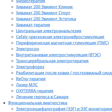
Физиотерапия
Хивамат 200 Эвидент Клиник
Хивамат 200 Эвидент Спорт
Хивамат 200 Эвидент Эстетика
Хивамат-терапия
Центральная электроанальгезия
Cefaly чреcкожная электронейростимуляция
Периферическая магнитная стимуляция (ПМС)
Электросон
Внутритканевая электростимуляция (ВТЭС)
Трансцеребральная электротерапия
Электрофорез
Реабилитация после ковид / постковидный синд
ReOxy-терапия
Лазер МЛС
OXYTERRA-терапия
Лечение герпеса в Самаре
Функциональная диагностика
Электроэнцефалография (ЭЭГ) и ЭЭГ мониторин