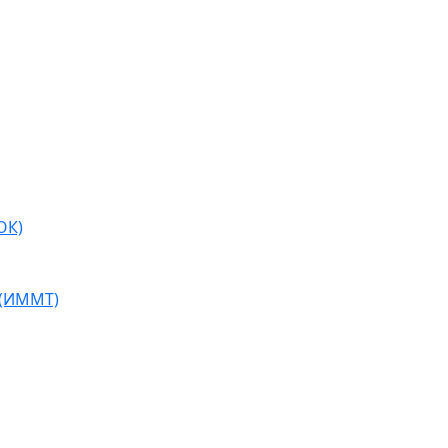
ОК)
 (ИММТ)