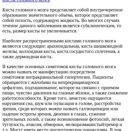
Киста головного мозга представляет собой внутричерепное
образование значительного объема, которое представляет
собой полость, содержащую жидкость. Во многих случаях
течение данного заболевания является субклиническим, то
есть, размер кисты не увеличивается.
Наиболее распространенными кистами головного мозга
являются следующие: арахноидальная, киста шишковидной
железы, коллоидная киста, киста сосудистого сплетения, а
также дермоидная киста.
В качестве основных симптомов кисты головного мозга
можно назвать ее манифестацию посредством
симптомов интракраниальной гипертензии. Пациенты
обращаются с жалобами на непрекращающуюся
цефалгию, подташнивание, которое на связано с приемом
пищи, чувство давления на глазные яблоки, а также снижение
работоспособности. Кроме того, зачастую ощущаются
нарушения сна, шум или пульсация в голове, расстройства
зрения, среди которых можно назвать галлюцинации или
падение остроты зрения, двоение в глазах, сужение
зрительных полей, а также возникновение фотопсий, легкая
тугоухость, атаксия, обмороки, мелкоразмашистыйтремор и
т.д. Могут иметь место эпилептические пароксизмы. В том