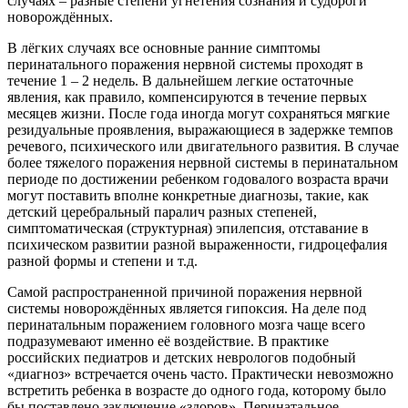
случаях – разные степени угнетения сознания и судороги
новорождённых.
В лёгких случаях все основные ранние симптомы
перинатального поражения нервной системы проходят в
течение 1 – 2 недель. В дальнейшем легкие остаточные
явления, как правило, компенсируются в течение первых
месяцев жизни. После года иногда могут сохраняться мягкие
резидуальные проявления, выражающиеся в задержке темпов
речевого, психического или двигательного развития. В случае
более тяжелого поражения нервной системы в перинатальном
периоде по достижении ребенком годовалого возраста врачи
могут поставить вполне конкретные диагнозы, такие, как
детский церебральный паралич разных степеней,
симптоматическая (структурная) эпилепсия, отставание в
психическом развитии разной выраженности, гидроцефалия
разной формы и степени и т.д.
Самой распространенной причиной поражения нервной
системы новорождённых является гипоксия. На деле под
перинатальным поражением головного мозга чаще всего
подразумевают именно её воздействие. В практике
российских педиатров и детских неврологов подобный
«диагноз» встречается очень часто. Практически невозможно
встретить ребенка в возрасте до одного года, которому было
бы поставлено заключение «здоров». Перинатальное