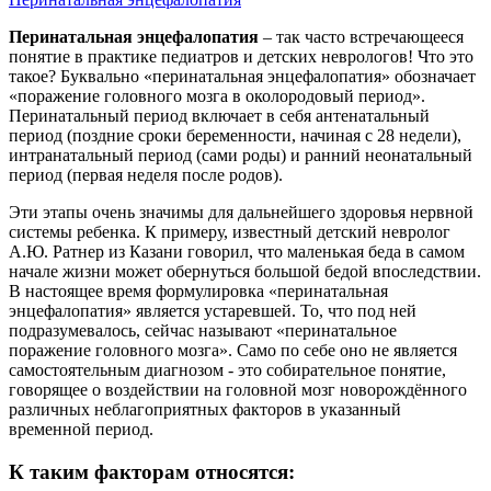
Перинатальная энцефалопатия
– так часто встречающееся
понятие в практике педиатров и детских неврологов! Что это
такое? Буквально «перинатальная энцефалопатия» обозначает
«поражение головного мозга в околородовый период».
Перинатальный период включает в себя антенатальный
период (поздние сроки беременности, начиная с 28 недели),
интранатальный период (сами роды) и ранний неонатальный
период (первая неделя после родов).
Эти этапы очень значимы для дальнейшего здоровья нервной
системы ребенка. К примеру, известный детский невролог
А.Ю. Ратнер из Казани говорил, что маленькая беда в самом
начале жизни может обернуться большой бедой впоследствии.
В настоящее время формулировка «перинатальная
энцефалопатия» является устаревшей. То, что под ней
подразумевалось, сейчас называют «перинатальное
поражение головного мозга». Само по себе оно не является
самостоятельным диагнозом - это собирательное понятие,
говорящее о воздействии на головной мозг новорождённого
различных неблагоприятных факторов в указанный
временной период.
К таким факторам относятся: