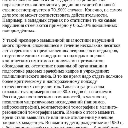
поражение головного мозга у родившихся детей в нашей
стране регистрируется в 70..90% случаев. Конечно, на самом
деле это не может соответствовать действительности.
Например, в западных странах по статистике те же самые
нарушения отмечаются примерно у 0,6..5,0% доношенных
новорождённых.
У такой чрезмерно завышенной диагностики нарушений
много причин: сложившиеся в течение нескольких десятков
лет стереотипы в представлениях неврологов и педиатров,
отсутствие единых стандартов в подходах к оценке
клинических симптомов и получаемых результатов
обследования, отсутствие правильной организации в
подготовке рядовых врачебных кадров в учреждениях
поликлинического звена. В то же время надо отдать должное
более критическому и настороженному подходу
отечественных специалистов. Такая ситуация стала
складываться примерно после 80-х годов с развитием в
России диагностических возможностей, в частности,
появления ультразвуковых исследований (например,
нейросонографии), компьютерной томографии и магнито-
резонансной томографии мозга. Именно с этого момента
врачи стали выявлять те или иные отклонения у внешне
здоровых младенцев. Вспомните, дети, рожденные до 1980 г.,
в большинстве своём считались здоровыми… К подобному