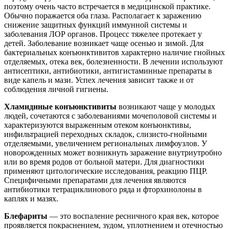
поэтому очень часто встречается в медицинской практике.
Обычно поражается оба глаза. Располагает к заражению
снижение защитных функций иммунной системы и
заболевания ЛОР органов. Процесс тяжелее протекает у
детей. Заболевание возникает чаще осенью и зимой. Для
бактериальных конъюнктивитов характерно наличие гнойных
отделяемых, отека век, болезненности. В лечении используют
антисептики, антибиотики, антигистаминные препараты в
виде капель и мази. Успех лечения зависит также и от
соблюдения личной гигиены.
Хламидиные конъюнктивиты
возникают чаще у молодых
людей, сочетаются с заболеваниями мочеполовой системы и
характеризуются выраженным отеком конъюнктивы,
инфильтрацией переходных складок, слизисто-гнойными
отделяемыми, увеличением региональных лимфоузлов. У
новорожденных может возникнуть заражение внутриутробно
или во время родов от больной матери. Для диагностики
применяют цитологические исследования, реакцию ПЦР.
Специфичными препаратами для лечения являются
антибиотики тетрациклинового ряда и фторхинолоны в
каплях и мазях.
Блефариты
— это воспаление ресничного края век, которое
проявляется покраснением, зудом, уплотнением и отечностью