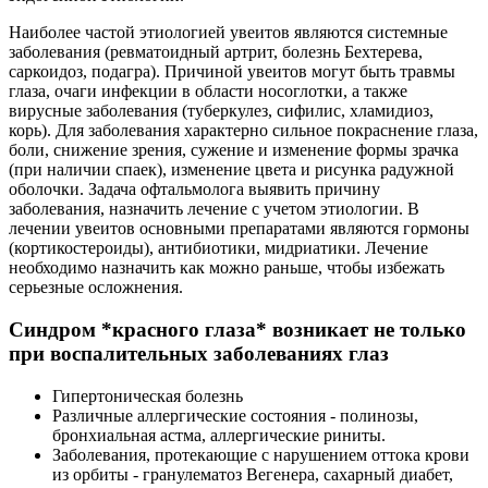
Наиболее частой этиологией увеитов являются системные
заболевания (ревматоидный артрит, болезнь Бехтерева,
саркоидоз, подагра). Причиной увеитов могут быть травмы
глаза, очаги инфекции в области носоглотки, а также
вирусные заболевания (туберкулез, сифилис, хламидиоз,
корь). Для заболевания характерно сильное покраснение глаза,
боли, снижение зрения, сужение и изменение формы зрачка
(при наличии спаек), изменение цвета и рисунка радужной
оболочки. Задача офтальмолога выявить причину
заболевания, назначить лечение с учетом этиологии. В
лечении увеитов основными препаратами являются гормоны
(кортикостероиды), антибиотики, мидриатики. Лечение
необходимо назначить как можно раньше, чтобы избежать
серьезные осложнения.
Синдром *красного глаза* возникает не только
при воспалительных заболеваниях глаз
Гипертоническая болезнь
Различные аллергические состояния - полинозы,
бронхиальная астма, аллергические риниты.
Заболевания, протекающие с нарушением оттока крови
из орбиты - гранулематоз Вегенера, сахарный диабет,