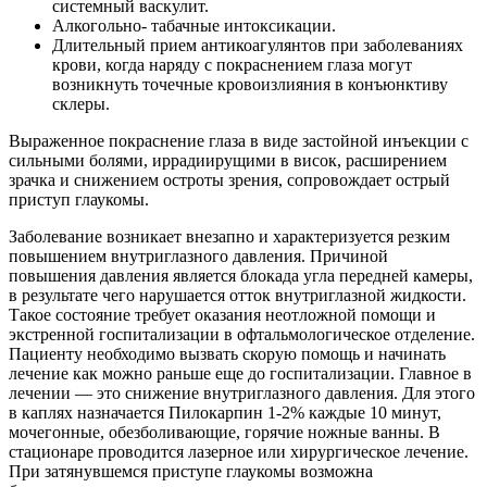
системный васкулит.
Алкогольно- табачные интоксикации.
Длительный прием антикоагулянтов при заболеваниях
крови, когда наряду с покраснением глаза могут
возникнуть точечные кровоизлияния в конъюнктиву
склеры.
Выраженное покраснение глаза в виде застойной инъекции с
сильными болями, иррадиирущими в висок, расширением
зрачка и снижением остроты зрения, сопровождает острый
приступ глаукомы.
Заболевание возникает внезапно и характеризуется резким
повышением внутриглазного давления. Причиной
повышения давления является блокада угла передней камеры,
в результате чего нарушается отток внутриглазной жидкости.
Такое состояние требует оказания неотложной помощи и
экстренной госпитализации в офтальмологическое отделение.
Пациенту необходимо вызвать скорую помощь и начинать
лечение как можно раньше еще до госпитализации. Главное в
лечении — это снижение внутриглазного давления. Для этого
в каплях назначается Пилокарпин 1-2% каждые 10 минут,
мочегонные, обезболивающие, горячие ножные ванны. В
стационаре проводится лазерное или хирургическое лечение.
При затянувшемся приступе глаукомы возможна