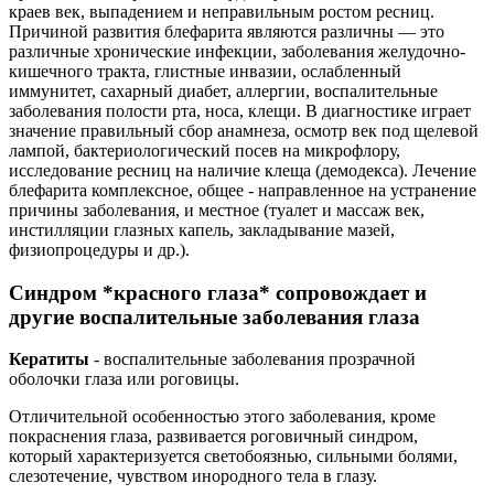
краев век, выпадением и неправильным ростом ресниц.
Причиной развития блефарита являются различны — это
различные хронические инфекции, заболевания желудочно-
кишечного тракта, глистные инвазии, ослабленный
иммунитет, сахарный диабет, аллергии, воспалительные
заболевания полости рта, носа, клещи. В диагностике играет
значение правильный сбор анамнеза, осмотр век под щелевой
лампой, бактериологический посев на микрофлору,
исследование ресниц на наличие клеща (демодекса). Лечение
блефарита комплексное, общее - направленное на устранение
причины заболевания, и местное (туалет и массаж век,
инстилляции глазных капель, закладывание мазей,
физиопроцедуры и др.).
Синдром *красного глаза* сопровождает и
другие воспалительные заболевания глаза
Кератиты
- воспалительные заболевания прозрачной
оболочки глаза или роговицы.
Отличительной особенностью этого заболевания, кроме
покраснения глаза, развивается роговичный синдром,
который характеризуется светобоязнью, сильными болями,
слезотечение, чувством инородного тела в глазу.