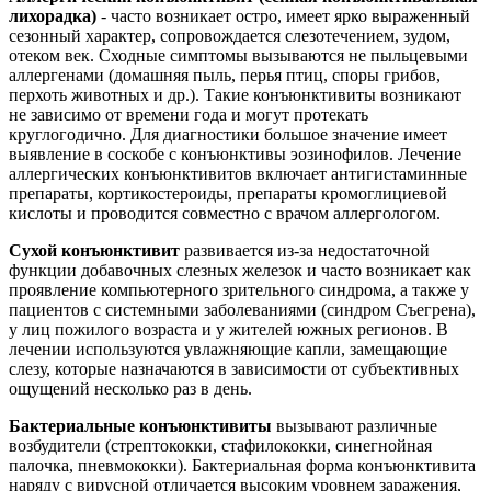
лихорадка)
- часто возникает остро, имеет ярко выраженный
сезонный характер, сопровождается слезотечением, зудом,
отеком век. Сходные симптомы вызываются не пыльцевыми
аллергенами (домашняя пыль, перья птиц, споры грибов,
перхоть животных и др.). Такие конъюнктивиты возникают
не зависимо от времени года и могут протекать
круглогодично. Для диагностики большое значение имеет
выявление в соскобе с конъюнктивы эозинофилов. Лечение
аллергических конъюнктивитов включает антигистаминные
препараты, кортикостероиды, препараты кромоглициевой
кислоты и проводится совместно с врачом аллергологом.
Сухой конъюнктивит
развивается из-за недостаточной
функции добавочных слезных железок и часто возникает как
проявление компьютерного зрительного синдрома, а также у
пациентов с системными заболеваниями (синдром Съегрена),
у лиц пожилого возраста и у жителей южных регионов. В
лечении используются увлажняющие капли, замещающие
слезу, которые назначаются в зависимости от субъективных
ощущений несколько раз в день.
Бактериальные конъюнктивиты
вызывают различные
возбудители (стрептококки, стафилококки, синегнойная
палочка, пневмококки). Бактериальная форма конъюнктивита
наряду с вирусной отличается высоким уровнем заражения,