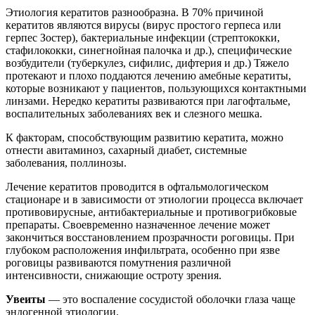
Этиология кератитов разнообразна. В 70% причиной
кератитов являются вирусы (вирус простого герпеса или
герпес Зостер), бактериальные инфекции (стрептококки,
стафилококки, синегнойная палочка и др.), специфические
возбудители (туберкулез, сифилис, дифтерия и др.) Тяжело
протекают и плохо поддаются лечению амебные кератиты,
которые возникают у пациентов, пользующихся контактными
линзами. Нередко кератиты развиваются при лагофтальме,
воспалительных заболеваниях век и слезного мешка.
К факторам, способствующим развитию кератита, можно
отнести авитаминоз, сахарный диабет, системные
заболевания, поллинозы.
Лечение кератитов проводится в офтальмологическом
стационаре и в зависимости от этиологии процесса включает
противовирусные, антибактериальные и противогрибковые
препараты. Своевременно назначенное лечение может
закончиться восстановлением прозрачности роговицы. При
глубоком расположения инфильтрата, особенно при язве
роговицы развиваются помутнения различной
интенсивности, снижающие остроту зрения.
Увеиты
— это воспаление сосудистой оболочки глаза чаще
эндогенной этиологии.