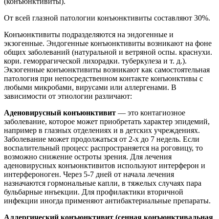
(конъюнктивиты).
От всей глазной патологии конъюнктивиты составляют 30%.
Конъюнктивиты подразделяются на эндогенные и
экзогенные. Эндогенные конъюнктивиты возникают на фоне
общих заболеваний (натуральной и ветряной оспы. краснухи.
кори. геморрагической лихорадки. туберкулеза и т. д.).
Экзогенные конъюнктивиты возникают как самостоятельная
патология при непосредственном контакте конъюнктивы с
любыми микробами, вирусами или аллергенами. В
зависимости от этиологии различают:
Аденовирусный конъюнктивит
— это контагиозное
заболевание, которое может приобретать характер эпидемий,
например в глазных отделениях и в детских учреждениях.
Заболевание может продолжаться от 2-х до 7 недель. Если
воспалительный процесс распространяется на роговицу, то
возможно снижение остроты зрения. Для лечения
аденовирусных конъюнктивитов используют интерферон и
интерфероноген. Через 5-7 дней от начала лечения
назначаются гормональные капли, в тяжелых случаях пара
бульбарные инъекции. Для профилактики вторичной
инфекции иногда применяют антибактериальные препараты.
Аллергический конъюнктивит (сенная конъюнктивальная