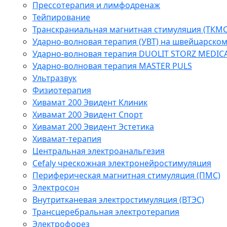
Прессотерапия и лимфодренаж
Тейпирование
Транскраниальная магнитная стимуляция (ТКМС
Ударно-волновая терапия (УВТ) на швейцарско
Ударно-волновая терапия DUOLIT STORZ MEDIC
Ударно-волновая терапия MASTER PULS
Ультразвук
Физиотерапия
Хивамат 200 Эвидент Клиник
Хивамат 200 Эвидент Спорт
Хивамат 200 Эвидент Эстетика
Хивамат-терапия
Центральная электроанальгезия
Cefaly чреcкожная электронейростимуляция
Периферическая магнитная стимуляция (ПМС)
Электросон
Внутритканевая электростимуляция (ВТЭС)
Трансцеребральная электротерапия
Электрофорез