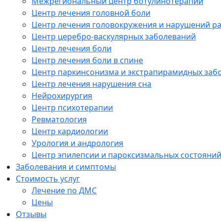
Межрегиональный центр ботулинотерапии
Центр лечения головной боли
Центр лечения головокружения и нарушений р
Центр церебро-васкулярных заболеваний
Центр лечения боли
Центр лечения боли в спине
Центр паркинсонизма и экстрапирамидных заб
Центр лечения нарушения сна
Нейрохирургия
Центр психотерапии
Ревматология
Центр кардиологии
Урология и андрология
Центр эпилепсии и пароксизмальных состояни
Заболевания и симптомы
Стоимость услуг
Лечение по ДМС
Цены
Отзывы