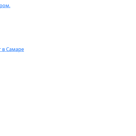
ром.
г в Самаре