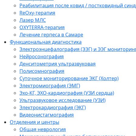
Реабилитация после ковид / постковидный синд
ReOxy-терапия
Лазер МЛС
OXYTERRA-терапия
Лечение герпеса в Самаре
Функциональная диагностика
Электроэнцефалография (ЭЭГ) и ЭЭГ мониторин
Нейросонография
Денситометрия ультразвуковая
Полисомнография
Суточное мониторирование ЭКГ (Холтер)
Электромиография (ЭМГ)
Эхо-КГ, ЭХО-кардиография (УЗИ сердца)
Ультразвуковое исследование (УЗИ)
Электрокардиография (ЭКГ)
Видеонистагмография
Отделения и центры
Общая неврология