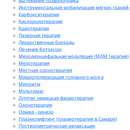
Вытяжение позвоночника
Инструментальная мобилизация мягких тканей
Карбокситерапия
Кислородотерапия
Криотерапия
Лазерная терапия
Лекарственные блокады
Лечение ботоксом
Мезодиэнцефальная модуляция (МДМ терапия)
Мезотерапия
Местная озонотерапия
Микрополяризация головного мозга
Миоритм
Мультимаг
Zimmer немецкая физиотерапия
Озонотерапия
Ормед - кинезо
Плазмолифтинг (плазмотерапия в Самаре)
Постизометрическая релаксация