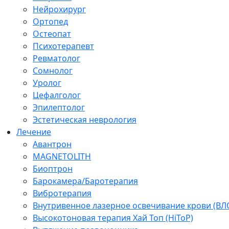
Нейрохирург
Ортопед
Остеопат
Психотерапевт
Ревматолог
Сомнолог
Уролог
Цефалголог
Эпилептолог
Эстетическая неврология
Лечение
Авантрон
MAGNETOLITH
Биоптрон
Барокамера/Баротерапия
Вибротерапия
Внутривенное лазерное освечивание крови (ВЛ
Высокотоновая терапия Хай Топ (HiToP)