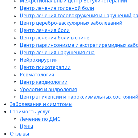
Межрегиональный центр ботулинотерапии
Центр лечения головной боли
Центр лечения головокружения и нарушений р
Центр церебро-васкулярных заболеваний
Центр лечения боли
Центр лечения боли в спине
Центр паркинсонизма и экстрапирамидных заб
Центр лечения нарушения сна
Нейрохирургия
Центр психотерапии
Ревматология
Центр кардиологии
Урология и андрология
Центр эпилепсии и пароксизмальных состояни
Заболевания и симптомы
Стоимость услуг
Лечение по ДМС
Цены
Отзывы