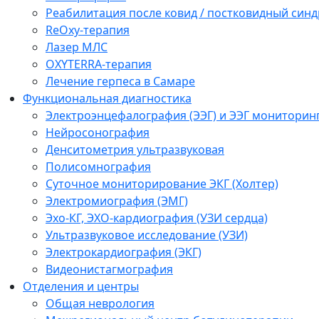
Реабилитация после ковид / постковидный синд
ReOxy-терапия
Лазер МЛС
OXYTERRA-терапия
Лечение герпеса в Самаре
Функциональная диагностика
Электроэнцефалография (ЭЭГ) и ЭЭГ мониторин
Нейросонография
Денситометрия ультразвуковая
Полисомнография
Суточное мониторирование ЭКГ (Холтер)
Электромиография (ЭМГ)
Эхо-КГ, ЭХО-кардиография (УЗИ сердца)
Ультразвуковое исследование (УЗИ)
Электрокардиография (ЭКГ)
Видеонистагмография
Отделения и центры
Общая неврология