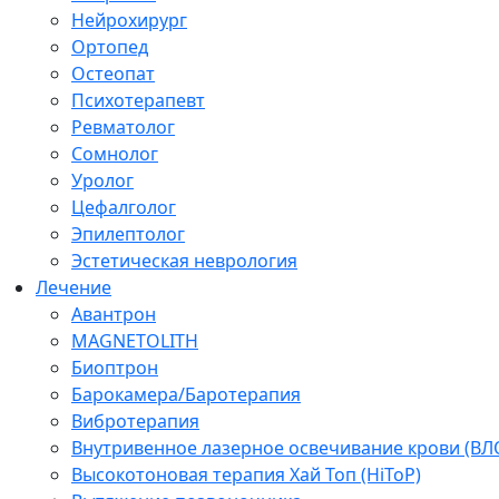
Нейрохирург
Ортопед
Остеопат
Психотерапевт
Ревматолог
Сомнолог
Уролог
Цефалголог
Эпилептолог
Эстетическая неврология
Лечение
Авантрон
MAGNETOLITH
Биоптрон
Барокамера/Баротерапия
Вибротерапия
Внутривенное лазерное освечивание крови (ВЛ
Высокотоновая терапия Хай Топ (HiToP)