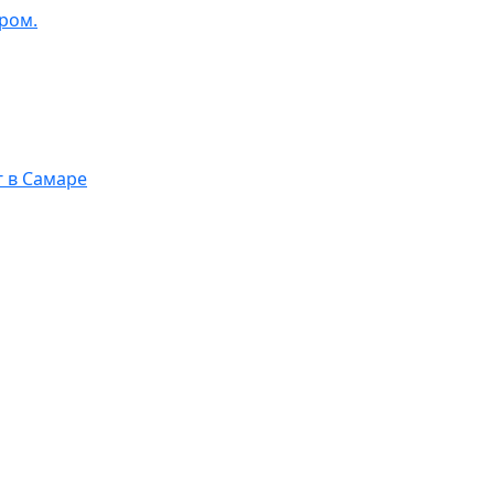
ром.
г в Самаре