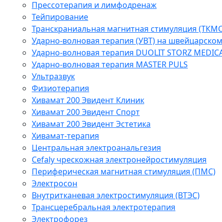
Прессотерапия и лимфодренаж
Тейпирование
Транскраниальная магнитная стимуляция (ТКМС
Ударно-волновая терапия (УВТ) на швейцарско
Ударно-волновая терапия DUOLIT STORZ MEDIC
Ударно-волновая терапия MASTER PULS
Ультразвук
Физиотерапия
Хивамат 200 Эвидент Клиник
Хивамат 200 Эвидент Спорт
Хивамат 200 Эвидент Эстетика
Хивамат-терапия
Центральная электроанальгезия
Cefaly чреcкожная электронейростимуляция
Периферическая магнитная стимуляция (ПМС)
Электросон
Внутритканевая электростимуляция (ВТЭС)
Трансцеребральная электротерапия
Электрофорез