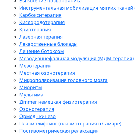
Вытяжение позвоночника
Инструментальная мобилизация мягких тканей
Карбокситерапия
Кислородотерапия
Криотерапия
Лазерная терапия
Лекарственные блокады
Лечение ботоксом
Мезодиэнцефальная модуляция (МДМ терапия)
Мезотерапия
Местная озонотерапия
Микрополяризация головного мозга
Миоритм
Мультимаг
Zimmer немецкая физиотерапия
Озонотерапия
Ормед - кинезо
Плазмолифтинг (плазмотерапия в Самаре)
Постизометрическая релаксация