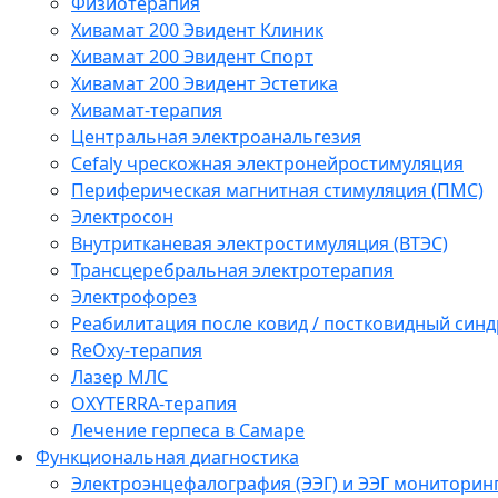
Физиотерапия
Хивамат 200 Эвидент Клиник
Хивамат 200 Эвидент Спорт
Хивамат 200 Эвидент Эстетика
Хивамат-терапия
Центральная электроанальгезия
Cefaly чреcкожная электронейростимуляция
Периферическая магнитная стимуляция (ПМС)
Электросон
Внутритканевая электростимуляция (ВТЭС)
Трансцеребральная электротерапия
Электрофорез
Реабилитация после ковид / постковидный синд
ReOxy-терапия
Лазер МЛС
OXYTERRA-терапия
Лечение герпеса в Самаре
Функциональная диагностика
Электроэнцефалография (ЭЭГ) и ЭЭГ мониторин