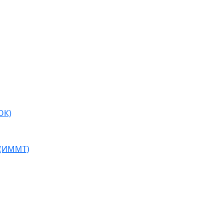
ОК)
 (ИММТ)