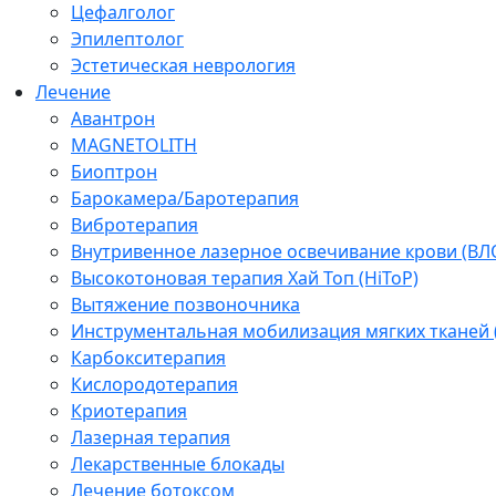
Цефалголог
Эпилептолог
Эстетическая неврология
Лечение
Авантрон
MAGNETOLITH
Биоптрон
Барокамера/Баротерапия
Вибротерапия
Внутривенное лазерное освечивание крови (ВЛ
Высокотоновая терапия Хай Топ (HiToP)
Вытяжение позвоночника
Инструментальная мобилизация мягких тканей
Карбокситерапия
Кислородотерапия
Криотерапия
Лазерная терапия
Лекарственные блокады
Лечение ботоксом