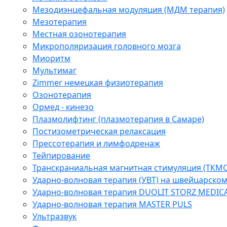
Мезодиэнцефальная модуляция (МДМ терапия)
Мезотерапия
Местная озонотерапия
Микрополяризация головного мозга
Миоритм
Мультимаг
Zimmer немецкая физиотерапия
Озонотерапия
Ормед - кинезо
Плазмолифтинг (плазмотерапия в Самаре)
Постизометрическая релаксация
Прессотерапия и лимфодренаж
Тейпирование
Транскраниальная магнитная стимуляция (ТКМС
Ударно-волновая терапия (УВТ) на швейцарско
Ударно-волновая терапия DUOLIT STORZ MEDIC
Ударно-волновая терапия MASTER PULS
Ультразвук