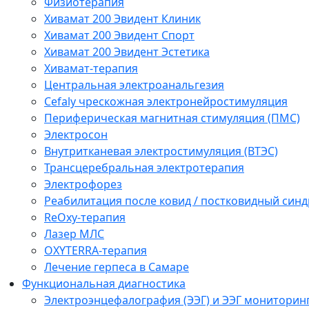
Физиотерапия
Хивамат 200 Эвидент Клиник
Хивамат 200 Эвидент Спорт
Хивамат 200 Эвидент Эстетика
Хивамат-терапия
Центральная электроанальгезия
Cefaly чреcкожная электронейростимуляция
Периферическая магнитная стимуляция (ПМС)
Электросон
Внутритканевая электростимуляция (ВТЭС)
Трансцеребральная электротерапия
Электрофорез
Реабилитация после ковид / постковидный синд
ReOxy-терапия
Лазер МЛС
OXYTERRA-терапия
Лечение герпеса в Самаре
Функциональная диагностика
Электроэнцефалография (ЭЭГ) и ЭЭГ мониторин