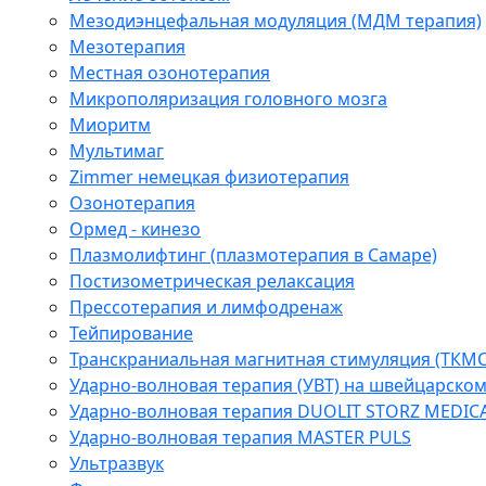
Мезодиэнцефальная модуляция (МДМ терапия)
Мезотерапия
Местная озонотерапия
Микрополяризация головного мозга
Миоритм
Мультимаг
Zimmer немецкая физиотерапия
Озонотерапия
Ормед - кинезо
Плазмолифтинг (плазмотерапия в Самаре)
Постизометрическая релаксация
Прессотерапия и лимфодренаж
Тейпирование
Транскраниальная магнитная стимуляция (ТКМС
Ударно-волновая терапия (УВТ) на швейцарско
Ударно-волновая терапия DUOLIT STORZ MEDIC
Ударно-волновая терапия MASTER PULS
Ультразвук