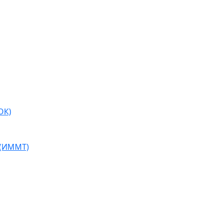
ОК)
 (ИММТ)