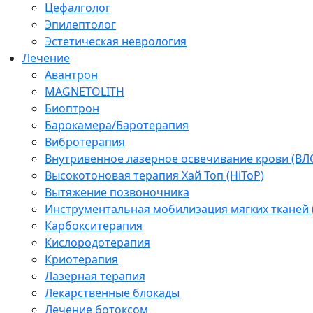
Цефалголог
Эпилептолог
Эстетическая неврология
Лечение
Авантрон
MAGNETOLITH
Биоптрон
Барокамера/Баротерапия
Вибротерапия
Внутривенное лазерное освечивание крови (ВЛ
Высокотоновая терапия Хай Топ (HiToP)
Вытяжение позвоночника
Инструментальная мобилизация мягких тканей
Карбокситерапия
Кислородотерапия
Криотерапия
Лазерная терапия
Лекарственные блокады
Лечение ботоксом