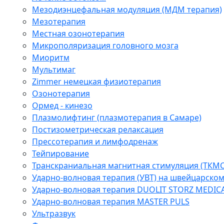
Мезодиэнцефальная модуляция (МДМ терапия)
Мезотерапия
Местная озонотерапия
Микрополяризация головного мозга
Миоритм
Мультимаг
Zimmer немецкая физиотерапия
Озонотерапия
Ормед - кинезо
Плазмолифтинг (плазмотерапия в Самаре)
Постизометрическая релаксация
Прессотерапия и лимфодренаж
Тейпирование
Транскраниальная магнитная стимуляция (ТКМС
Ударно-волновая терапия (УВТ) на швейцарско
Ударно-волновая терапия DUOLIT STORZ MEDIC
Ударно-волновая терапия MASTER PULS
Ультразвук