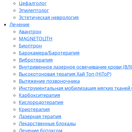
Цефалголог
Эпилептолог
Эстетическая неврология
Лечение
Авантрон
MAGNETOLITH
Биоптрон
Барокамера/Баротерапия
Вибротерапия
Внутривенное лазерное освечивание крови (ВЛ
Высокотоновая терапия Хай Топ (HiToP)
Вытяжение позвоночника
Инструментальная мобилизация мягких тканей
Карбокситерапия
Кислородотерапия
Криотерапия
Лазерная терапия
Лекарственные блокады
Лечение ботоксом