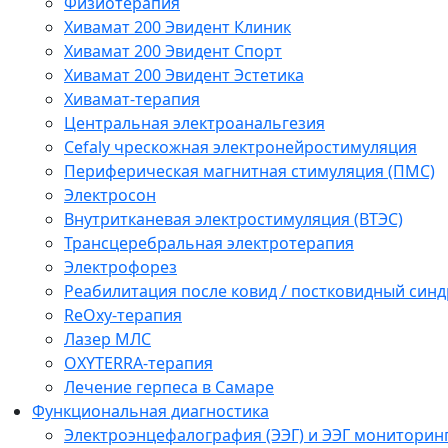
Физиотерапия
Хивамат 200 Эвидент Клиник
Хивамат 200 Эвидент Спорт
Хивамат 200 Эвидент Эстетика
Хивамат-терапия
Центральная электроанальгезия
Cefaly чреcкожная электронейростимуляция
Периферическая магнитная стимуляция (ПМС)
Электросон
Внутритканевая электростимуляция (ВТЭС)
Трансцеребральная электротерапия
Электрофорез
Реабилитация после ковид / постковидный синд
ReOxy-терапия
Лазер МЛС
OXYTERRA-терапия
Лечение герпеса в Самаре
Функциональная диагностика
Электроэнцефалография (ЭЭГ) и ЭЭГ мониторин