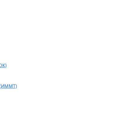
ОК)
 (ИММТ)