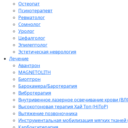
Остеопат
Психотерапевт
Ревматолог
Сомнолог
Уролог
Цефалголог
Эпилептолог
Эстетическая неврология
Лечение
Авантрон
MAGNETOLITH
Биоптрон
Барокамера/Баротерапия
Вибротерапия
Внутривенное лазерное освечивание крови (ВЛ
Высокотоновая терапия Хай Топ (HiToP)
Вытяжение позвоночника
Инструментальная мобилизация мягких тканей
Карбокситерапия