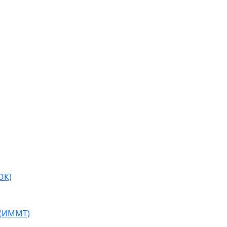
ОК)
 (ИММТ)