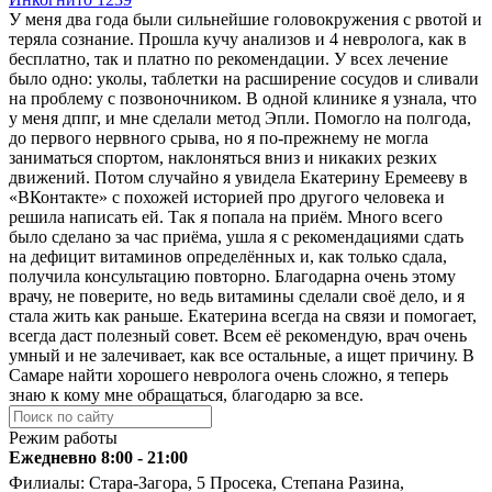
У меня два года были сильнейшие головокружения с рвотой и
теряла сознание. Прошла кучу анализов и 4 невролога, как в
бесплатно, так и платно по рекомендации. У всех лечение
было одно: уколы, таблетки на расширение сосудов и сливали
на проблему с позвоночником. В одной клинике я узнала, что
у меня дппг, и мне сделали метод Эпли. Помогло на полгода,
до первого нервного срыва, но я по-прежнему не могла
заниматься спортом, наклоняться вниз и никаких резких
движений. Потом случайно я увидела Екатерину Еремееву в
«ВКонтакте» с похожей историей про другого человека и
решила написать ей. Так я попала на приём. Много всего
было сделано за час приёма, ушла я с рекомендациями сдать
на дефицит витаминов определённых и, как только сдала,
получила консультацию повторно. Благодарна очень этому
врачу, не поверите, но ведь витамины сделали своё дело, и я
стала жить как раньше. Екатерина всегда на связи и помогает,
всегда даст полезный совет. Всем её рекомендую, врач очень
умный и не залечивает, как все остальные, а ищет причину. В
Самаре найти хорошего невролога очень сложно, я теперь
знаю к кому мне обращаться, благодарю за все.
Режим работы
Ежедневно 8:00 - 21:00
Филиалы: Стара-Загора, 5 Просека, Степана Разина,