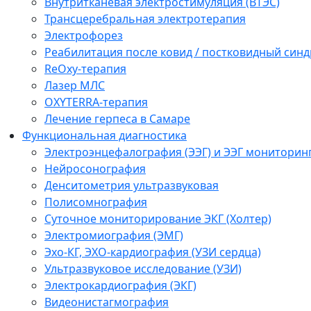
Внутритканевая электростимуляция (ВТЭС)
Трансцеребральная электротерапия
Электрофорез
Реабилитация после ковид / постковидный синд
ReOxy-терапия
Лазер МЛС
OXYTERRA-терапия
Лечение герпеса в Самаре
Функциональная диагностика
Электроэнцефалография (ЭЭГ) и ЭЭГ мониторин
Нейросонография
Денситометрия ультразвуковая
Полисомнография
Суточное мониторирование ЭКГ (Холтер)
Электромиография (ЭМГ)
Эхо-КГ, ЭХО-кардиография (УЗИ сердца)
Ультразвуковое исследование (УЗИ)
Электрокардиография (ЭКГ)
Видеонистагмография