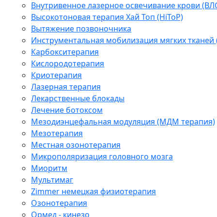
Внутривенное лазерное освечивание крови (ВЛ
Высокотоновая терапия Хай Топ (HiToP)
Вытяжение позвоночника
Инструментальная мобилизация мягких тканей
Карбокситерапия
Кислородотерапия
Криотерапия
Лазерная терапия
Лекарственные блокады
Лечение ботоксом
Мезодиэнцефальная модуляция (МДМ терапия)
Мезотерапия
Местная озонотерапия
Микрополяризация головного мозга
Миоритм
Мультимаг
Zimmer немецкая физиотерапия
Озонотерапия
Ормед - кинезо