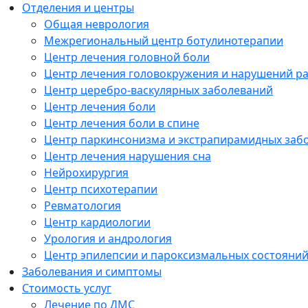
Отделения и центры
Общая неврология
Межрегиональный центр ботулинотерапии
Центр лечения головной боли
Центр лечения головокружения и нарушений р
Центр церебро-васкулярных заболеваний
Центр лечения боли
Центр лечения боли в спине
Центр паркинсонизма и экстрапирамидных заб
Центр лечения нарушения сна
Нейрохирургия
Центр психотерапии
Ревматология
Центр кардиологии
Урология и андрология
Центр эпилепсии и пароксизмальных состояни
Заболевания и симптомы
Стоимость услуг
Лечение по ДМС