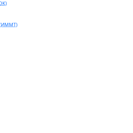
ОК)
 (ИММТ)