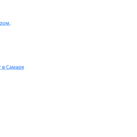
ром.
г в Самаре