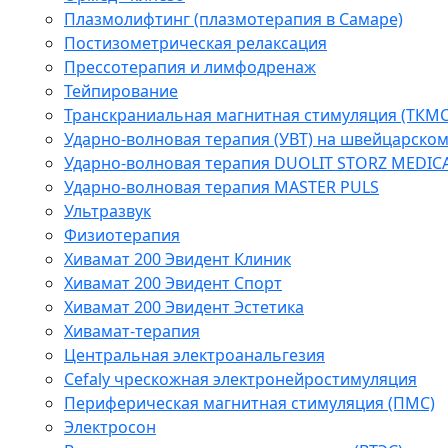
Плазмолифтинг (плазмотерапия в Самаре)
Постизометрическая релаксация
Прессотерапия и лимфодренаж
Тейпирование
Транскраниальная магнитная стимуляция (ТКМС
Ударно-волновая терапия (УВТ) на швейцарско
Ударно-волновая терапия DUOLIT STORZ MEDIC
Ударно-волновая терапия MASTER PULS
Ультразвук
Физиотерапия
Хивамат 200 Эвидент Клиник
Хивамат 200 Эвидент Спорт
Хивамат 200 Эвидент Эстетика
Хивамат-терапия
Центральная электроанальгезия
Cefaly чреcкожная электронейростимуляция
Периферическая магнитная стимуляция (ПМС)
Электросон