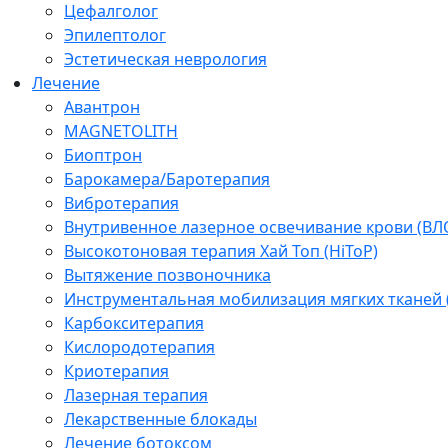
Цефалголог
Эпилептолог
Эстетическая неврология
Лечение
Авантрон
MAGNETOLITH
Биоптрон
Барокамера/Баротерапия
Вибротерапия
Внутривенное лазерное освечивание крови (ВЛ
Высокотоновая терапия Хай Топ (HiToP)
Вытяжение позвоночника
Инструментальная мобилизация мягких тканей
Карбокситерапия
Кислородотерапия
Криотерапия
Лазерная терапия
Лекарственные блокады
Лечение ботоксом