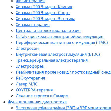
Физиотерапия
Хивамат 200 Эвидент Клиник
Хивамат 200 Эвидент Спорт
Хивамат 200 Эвидент Эстетика
Хивамат-терапия
Центральная электроанальгезия
Cefaly чреcкожная электронейростимуляция
Периферическая магнитная стимуляция (ПМС)
Электросон
Внутритканевая электростимуляция (ВТЭС)
Трансцеребральная электротерапия
Электрофорез
Реабилитация после ковид / постковидный синд
ReOxy-терапия
Лазер МЛС
OXYTERRA-терапия
Лечение герпеса в Самаре
Функциональная диагностика
Электроэнцефалография (ЭЭГ) и ЭЭГ мониторин