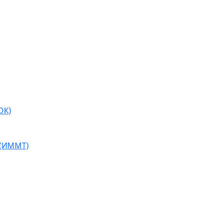
ОК)
 (ИММТ)