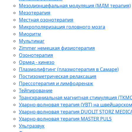
Мезодиэнцефальная модуляция (МДМ терапия)
Мезотерапия
Местная озонотерапия
Микрополяризация головного мозга
Миоритм
Мультимаг
Zimmer немецкая физиотерапия
Озонотерапия
Ормед - кинезо
Плазмолифтинг (плазмотерапия в Самаре)
Постизометрическая релаксация
Прессотерапия и лимфодренаж
Тейпирование
Транскраниальная магнитная стимуляция (ТКМС
Ударно-волновая терапия (УВТ) на швейцарско
Ударно-волновая терапия DUOLIT STORZ MEDIC
Ударно-волновая терапия MASTER PULS
Ультразвук