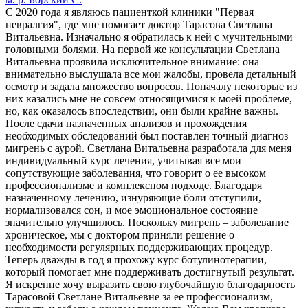
С 2020 года я являюсь пациенткой клиники "Первая
невралгия", где мне помогает доктор Тарасова Светлана
Витальевна. Изначально я обратилась к ней с мучительными
головными болями. На первой же консультации Светлана
Витальевна проявила исключительное внимание: она
внимательно выслушала все мои жалобы, провела детальный
осмотр и задала множество вопросов. Поначалу некоторые из
них казались мне не совсем относящимися к моей проблеме,
но, как оказалось впоследствии, они были крайне важны.
После сдачи назначенных анализов и прохождения
необходимых обследований был поставлен точный диагноз –
мигрень с аурой. Светлана Витальевна разработала для меня
индивидуальный курс лечения, учитывая все мои
сопутствующие заболевания, что говорит о ее высоком
профессионализме и комплексном подходе. Благодаря
назначенному лечению, изнуряющие боли отступили,
нормализовался сон, и мое эмоциональное состояние
значительно улучшилось. Поскольку мигрень – заболевание
хроническое, мы с доктором приняли решение о
необходимости регулярных поддерживающих процедур.
Теперь дважды в год я прохожу курс ботулинотерапии,
который помогает мне поддерживать достигнутый результат.
Я искренне хочу выразить свою глубочайшую благодарность
Тарасовой Светлане Витальевне за ее профессионализм,