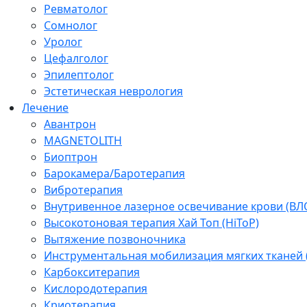
Ревматолог
Сомнолог
Уролог
Цефалголог
Эпилептолог
Эстетическая неврология
Лечение
Авантрон
MAGNETOLITH
Биоптрон
Барокамера/Баротерапия
Вибротерапия
Внутривенное лазерное освечивание крови (ВЛ
Высокотоновая терапия Хай Топ (HiToP)
Вытяжение позвоночника
Инструментальная мобилизация мягких тканей
Карбокситерапия
Кислородотерапия
Криотерапия