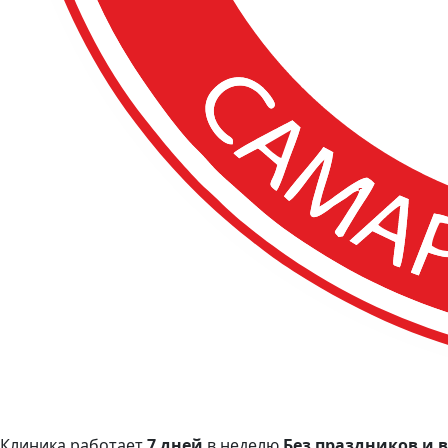
Клиника работает
7 дней
в неделю
Без праздников и