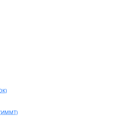
ОК)
 (ИММТ)