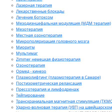
Лазерная терапия
Лекарственные блокады
Лечение ботоксом
Мезодиэнцефальная модуляция (МДМ терапия)
Мезотерапия
Местная озонотерапия
Микрополяризация головного мозга
Миоритм
Мультимаг
Zimmer немецкая физиотерапия
Озонотерапия
Ормед - кинезо
Плазмолифтинг (плазмотерапия в Самаре)
Постизометрическая релаксация
Прессотерапия и лимфодренаж
Тейпирование
Транскраниальная магнитная стимуляция (ТКМС
Ударно-волновая терапия (УВТ) на швейцарско