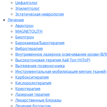
Цефалголог
Эпилептолог
Эстетическая неврология
Лечение
Авантрон
MAGNETOLITH
Биоптрон
Барокамера/Баротерапия
Вибротерапия
Внутривенное лазерное освечивание крови (ВЛ
Высокотоновая терапия Хай Топ (HiToP)
Вытяжение позвоночника
Инструментальная мобилизация мягких тканей
Карбокситерапия
Кислородотерапия
Криотерапия
Лазерная терапия
Лекарственные блокады
Лечение ботоксом