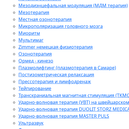
Мезодиэнцефальная модуляция (МДМ терапия)
Мезотерапия
Местная озонотерапия
Микрополяризация головного мозга
Миоритм
Мультимаг
Zimmer немецкая физиотерапия
Озонотерапия
Ормед - кинезо
Плазмолифтинг (плазмотерапия в Самаре)
Постизометрическая релаксация
Прессотерапия и лимфодренаж
Тейпирование
Транскраниальная магнитная стимуляция (ТКМС
Ударно-волновая терапия (УВТ) на швейцарско
Ударно-волновая терапия DUOLIT STORZ MEDIC
Ударно-волновая терапия MASTER PULS
Ультразвук