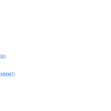
ОК)
 (ИММТ)