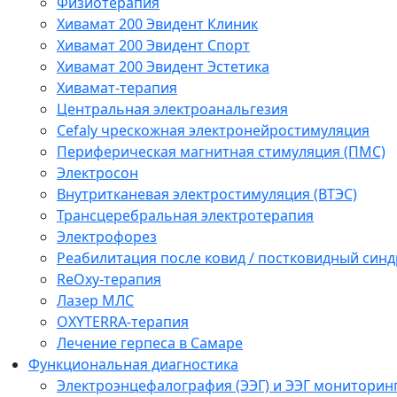
Физиотерапия
Хивамат 200 Эвидент Клиник
Хивамат 200 Эвидент Спорт
Хивамат 200 Эвидент Эстетика
Хивамат-терапия
Центральная электроанальгезия
Cefaly чреcкожная электронейростимуляция
Периферическая магнитная стимуляция (ПМС)
Электросон
Внутритканевая электростимуляция (ВТЭС)
Трансцеребральная электротерапия
Электрофорез
Реабилитация после ковид / постковидный синд
ReOxy-терапия
Лазер МЛС
OXYTERRA-терапия
Лечение герпеса в Самаре
Функциональная диагностика
Электроэнцефалография (ЭЭГ) и ЭЭГ мониторин