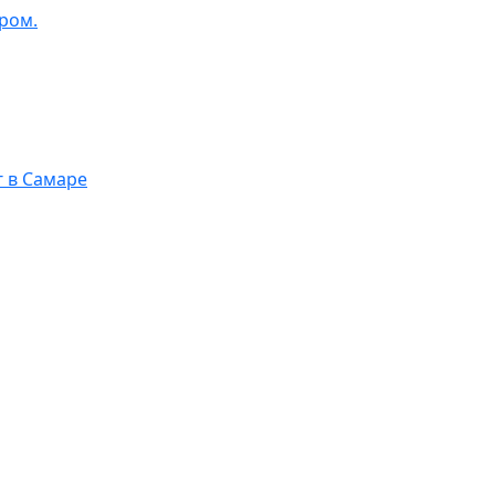
ром.
г в Самаре