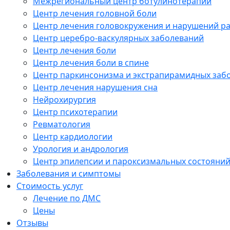
Межрегиональный центр ботулинотерапии
Центр лечения головной боли
Центр лечения головокружения и нарушений р
Центр церебро-васкулярных заболеваний
Центр лечения боли
Центр лечения боли в спине
Центр паркинсонизма и экстрапирамидных заб
Центр лечения нарушения сна
Нейрохирургия
Центр психотерапии
Ревматология
Центр кардиологии
Урология и андрология
Центр эпилепсии и пароксизмальных состояни
Заболевания и симптомы
Стоимость услуг
Лечение по ДМС
Цены
Отзывы