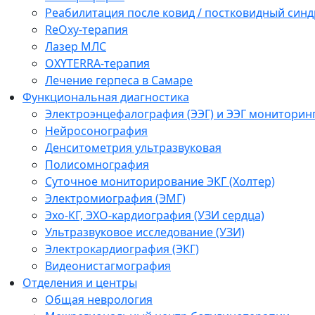
Реабилитация после ковид / постковидный синд
ReOxy-терапия
Лазер МЛС
OXYTERRA-терапия
Лечение герпеса в Самаре
Функциональная диагностика
Электроэнцефалография (ЭЭГ) и ЭЭГ мониторин
Нейросонография
Денситометрия ультразвуковая
Полисомнография
Суточное мониторирование ЭКГ (Холтер)
Электромиография (ЭМГ)
Эхо-КГ, ЭХО-кардиография (УЗИ сердца)
Ультразвуковое исследование (УЗИ)
Электрокардиография (ЭКГ)
Видеонистагмография
Отделения и центры
Общая неврология