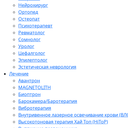
Нейрохирург
Ортопед
Остеопат
Психотерапевт
Ревматолог
Сомнолог
Уролог
Цефалголог
Эпилептолог
Эстетическая неврология
Лечение
Авантрон
MAGNETOLITH
Биоптрон
Барокамера/Баротерапия
Вибротерапия
Внутривенное лазерное освечивание крови (ВЛ
Высокотоновая терапия Хай Топ (HiToP)