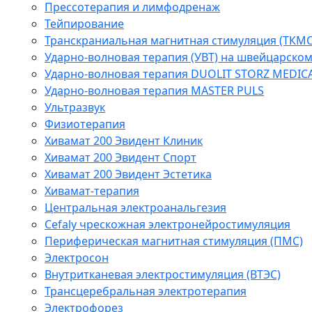
Прессотерапия и лимфодренаж
Тейпирование
Транскраниальная магнитная стимуляция (ТКМС
Ударно-волновая терапия (УВТ) на швейцарско
Ударно-волновая терапия DUOLIT STORZ MEDIC
Ударно-волновая терапия MASTER PULS
Ультразвук
Физиотерапия
Хивамат 200 Эвидент Клиник
Хивамат 200 Эвидент Спорт
Хивамат 200 Эвидент Эстетика
Хивамат-терапия
Центральная электроанальгезия
Cefaly чреcкожная электронейростимуляция
Периферическая магнитная стимуляция (ПМС)
Электросон
Внутритканевая электростимуляция (ВТЭС)
Трансцеребральная электротерапия
Электрофорез