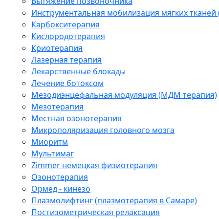
Вытяжение позвоночника
Инструментальная мобилизация мягких тканей
Карбокситерапия
Кислородотерапия
Криотерапия
Лазерная терапия
Лекарственные блокады
Лечение ботоксом
Мезодиэнцефальная модуляция (МДМ терапия)
Мезотерапия
Местная озонотерапия
Микрополяризация головного мозга
Миоритм
Мультимаг
Zimmer немецкая физиотерапия
Озонотерапия
Ормед - кинезо
Плазмолифтинг (плазмотерапия в Самаре)
Постизометрическая релаксация