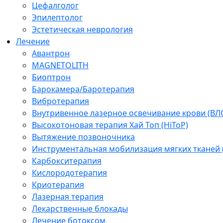
Цефалголог
Эпилептолог
Эстетическая неврология
Лечение
Авантрон
MAGNETOLITH
Биоптрон
Барокамера/Баротерапия
Вибротерапия
Внутривенное лазерное освечивание крови (ВЛ
Высокотоновая терапия Хай Топ (HiToP)
Вытяжение позвоночника
Инструментальная мобилизация мягких тканей
Карбокситерапия
Кислородотерапия
Криотерапия
Лазерная терапия
Лекарственные блокады
Лечение ботоксом