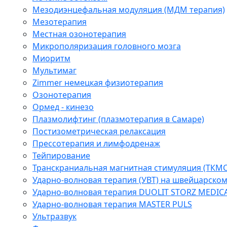
Мезодиэнцефальная модуляция (МДМ терапия)
Мезотерапия
Местная озонотерапия
Микрополяризация головного мозга
Миоритм
Мультимаг
Zimmer немецкая физиотерапия
Озонотерапия
Ормед - кинезо
Плазмолифтинг (плазмотерапия в Самаре)
Постизометрическая релаксация
Прессотерапия и лимфодренаж
Тейпирование
Транскраниальная магнитная стимуляция (ТКМС
Ударно-волновая терапия (УВТ) на швейцарско
Ударно-волновая терапия DUOLIT STORZ MEDIC
Ударно-волновая терапия MASTER PULS
Ультразвук