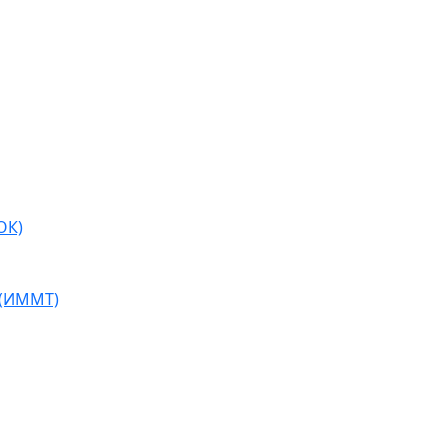
ОК)
 (ИММТ)