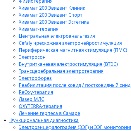
Физиотерапия
Хивамат 200 Эвидент Клиник
Хивамат 200 Эвидент Спорт
Хивамат 200 Эвидент Эстетика
Хивамат-терапия
Центральная электроанальгезия
Cefaly чреcкожная электронейростимуляция
Периферическая магнитная стимуляция (ПМС)
Электросон
Внутритканевая электростимуляция (ВТЭС)
Трансцеребральная электротерапия
Электрофорез
Реабилитация после ковид / постковидный синд
ReOxy-терапия
Лазер МЛС
OXYTERRA-терапия
Лечение герпеса в Самаре
Функциональная диагностика
Электроэнцефалография (ЭЭГ) и ЭЭГ мониторин