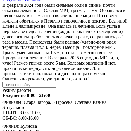
В феврале 2024 года были сильные боли в спине, почти
отказала левая нога. Сделал МРТ, грыжа, 11 мм. Обращался к
нескольким врачам - отправляли на операцию. По совету
коллеги обратился в Первую неврологию, к доктору Безгиной
Елене Владимировне. Она взялась за лечение. Боль ушла в
первые две недели лечения (ходил практически ежедневно),
далее визиты требовались все реже и реже, сократились до 1
раза в месяц. Процедуры были разные (ударно-волновая
терапия, плазма и т.д.). Через 3 месяца - повторное МРТ.
Грыжа уменьшилась на 1 мм, но стала заметно светлее.
Продолжили лечение. В феврале 2025 еще одно МРТ и, о,
чудо! Размер грыжи всего 5 мм. Болевых ощущений нет,
практически вернулся к нормальной жизни. Для
профилактики продолжаю ходить один раз в месяц.
Однозначно рекомендую данного доктора.!
Режим работы
Ежедневно 8:00 - 21:00
Филиалы: Стара-Загора, 5 Просека, Степана Разина,
Энтузиастов
ПН-ПТ: 8.00-21.00,
СБ-ВС: 8.00-16.00
Филиал: Буянова