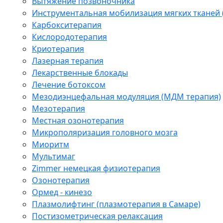
Вытяжение позвоночника
Инструментальная мобилизация мягких тканей
Карбокситерапия
Кислородотерапия
Криотерапия
Лазерная терапия
Лекарственные блокады
Лечение ботоксом
Мезодиэнцефальная модуляция (МДМ терапия)
Мезотерапия
Местная озонотерапия
Микрополяризация головного мозга
Миоритм
Мультимаг
Zimmer немецкая физиотерапия
Озонотерапия
Ормед - кинезо
Плазмолифтинг (плазмотерапия в Самаре)
Постизометрическая релаксация