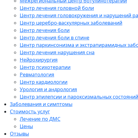
Межрегиональный центр ботулинотерапии
Центр лечения головной боли
Центр лечения головокружения и нарушений р
Центр церебро-васкулярных заболеваний
Центр лечения боли
Центр лечения боли в спине
Центр паркинсонизма и экстрапирамидных заб
Центр лечения нарушения сна
Нейрохирургия
Центр психотерапии
Ревматология
Центр кардиологии
Урология и андрология
Центр эпилепсии и пароксизмальных состояни
Заболевания и симптомы
Стоимость услуг
Лечение по ДМС
Цены
Отзывы