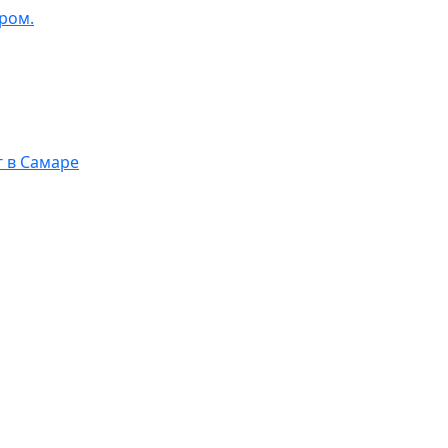
ром.
г в Самаре