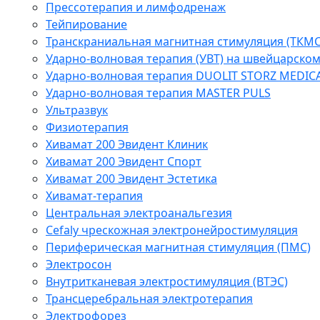
Прессотерапия и лимфодренаж
Тейпирование
Транскраниальная магнитная стимуляция (ТКМС
Ударно-волновая терапия (УВТ) на швейцарско
Ударно-волновая терапия DUOLIT STORZ MEDIC
Ударно-волновая терапия MASTER PULS
Ультразвук
Физиотерапия
Хивамат 200 Эвидент Клиник
Хивамат 200 Эвидент Спорт
Хивамат 200 Эвидент Эстетика
Хивамат-терапия
Центральная электроанальгезия
Cefaly чреcкожная электронейростимуляция
Периферическая магнитная стимуляция (ПМС)
Электросон
Внутритканевая электростимуляция (ВТЭС)
Трансцеребральная электротерапия
Электрофорез