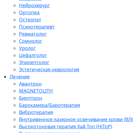
Нейрохирург
Ортопед
Остеопат
Психотерапевт
Ревматолог
Сомнолог
Уролог
Цефалголог
Эпилептолог
Эстетическая неврология
Лечение
Авантрон
MAGNETOLITH
Биоптрон
Барокамера/Баротерапия
Вибротерапия
Внутривенное лазерное освечивание крови (ВЛ
Высокотоновая терапия Хай Топ (HiToP)