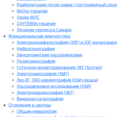
Реабилитация после ковид / постковидный синд
ReOxy-терапия
Лазер МЛС
OXYTERRA-терапия
Лечение герпеса в Самаре
Функциональная диагностика
Электроэнцефалография (ЭЭГ) и ЭЭГ мониторин
Нейросонография
Денситометрия ультразвуковая
Полисомнография
Суточное мониторирование ЭКГ (Холтер)
Электромиография (ЭМГ)
Эхо-КГ, ЭХО-кардиография (УЗИ сердца)
Ультразвуковое исследование (УЗИ)
Электрокардиография (ЭКГ)
Видеонистагмография
Отделения и центры
Общая неврология