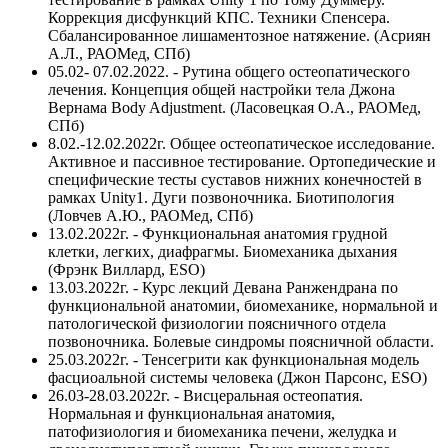
Коррекция дисфункций КПС. Техники Спенсера.
Сбалансированное лишаментозное натяжение. (Асриян
А.Л., РАОМед, СПб)
05.02- 07.02.2022. - Рутина общего остеопатического
лечения. Концепция общей настройки тела Джона
Вернама Body Adjustment. (Ласовецкая О.А., РАОМед,
СПб)
8.02.-12.02.2022г. Общее остеопатическое исследование.
Активное и пассивное тестирование. Ортопедические и
специфические тесты суставов нижних конечностей в
рамках Unity1. Дуги позвоночника. Биотипология
(Ловчев А.Ю., РАОМед, СПб)
13.02.2022г. - Функциональная анатомия грудной
клетки, легких, диафрагмы. Биомеханика дыхания
(Фрэнк Виллард, ESO)
13.03.2022г. - Курс лекций Девана Ранжендрана по
функциональной анатомии, биомеханике, нормальной и
патологической физиологии поясничного отдела
позвоночника. Болевые синдромы поясничной области.
25.03.2022г. - Тенсегрити как функциональная модель
фасциоальной системы человека (Джон Парсонс, ESO)
26.03-28.03.2022г. - Висцеральная остеопатия.
Нормальная и функциональная анатомия,
патофизиология и биомеханика печени, желудка и