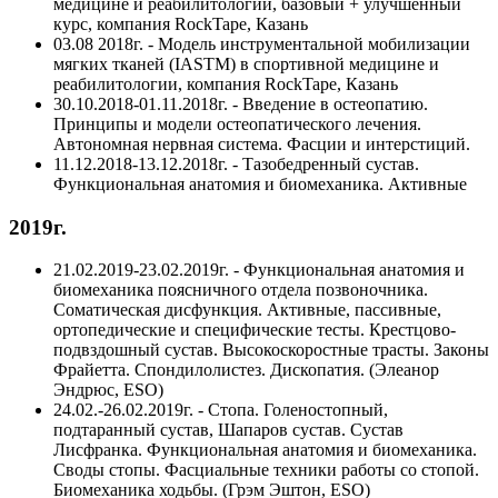
медицине и реабилитологии, базовый + улучшенный
курс, компания RockTape, Казань
03.08 2018г. - Модель инструментальной мобилизации
мягких тканей (IASTM) в спортивной медицине и
реабилитологии, компания RockTape, Казань
30.10.2018-01.11.2018г. - Введение в остеопатию.
Принципы и модели остеопатического лечения.
Автономная нервная система. Фасции и интерстиций.
11.12.2018-13.12.2018г. - Тазобедренный сустав.
Функциональная анатомия и биомеханика. Активные
2019г.
21.02.2019-23.02.2019г. - Функциональная анатомия и
биомеханика поясничного отдела позвоночника.
Соматическая дисфункция. Активные, пассивные,
ортопедические и специфические тесты. Крестцово-
подвздошный сустав. Высокоскоростные трасты. Законы
Фрайетта. Спондилолистез. Дископатия. (Элеанор
Эндрюс, ESO)
24.02.-26.02.2019г. - Стопа. Голеностопный,
подтаранный сустав, Шапаров сустав. Сустав
Лисфранка. Функциональная анатомия и биомеханика.
Своды стопы. Фасциальные техники работы со стопой.
Биомеханика ходьбы. (Грэм Эштон, ESO)