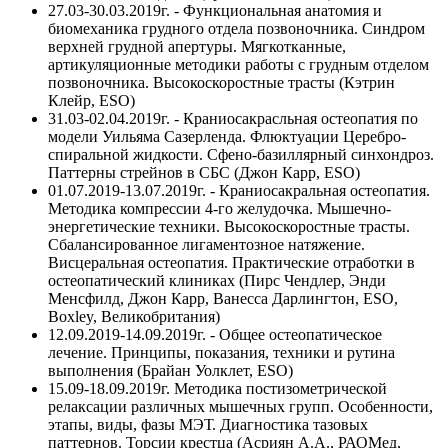
27.03-30.03.2019г. - Функциональная анатомия и
биомеханика грудного отдела позвоночника. Синдром
верхней грудной апертуры. Мягкотканные,
артикуляционные методики работы с грудным отделом
позвоночника. Высокоскоростные трасты (Кэтрин
Клейр, ESO)
31.03-02.04.2019г. - Краниосакрасльная остеопатия по
модели Уильяма Сазерленда. Флюктуации Церебро-
спиральной жидкости. Сфено-базиллярный синхондроз.
Паттерны стрейнов в СБС (Джон Карр, ESO)
01.07.2019-13.07.2019г. - Краниосакральная остеопатия.
Методика компрессии 4-го желудочка. Мышечно-
энергетические техники. Высокоскоростные трасты.
Сбалансированное лигаментозное натяжение.
Висцеральная остеопатия. Практические отработки в
остеопатический клиниках (Пирс Чендлер, Энди
Менсфилд, Джон Карр, Ванесса Дарлингтон, ESO,
Boxley, Великобритания)
12.09.2019-14.09.2019г. - Общее остеопатическое
лечение. Принципы, показания, техники и рутина
выполнения (Брайан Уолклет, ESO)
15.09-18.09.2019г. Методика постизометрической
релаксации различных мышечных групп. Особенности,
этапы, виды, фазы МЭТ. Диагностика тазовых
паттернов. Торсии крестца (Асриян А.А., РАОМед,