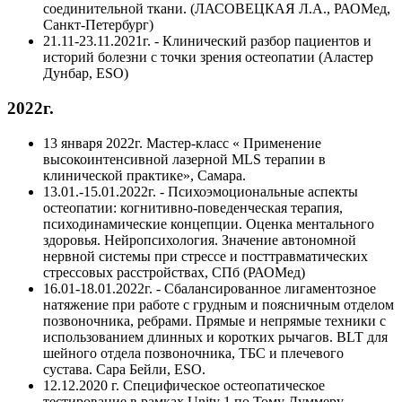
соединительной ткани. (ЛАСОВЕЦКАЯ Л.А., РАОМед,
Санкт-Петербург)
21.11-23.11.2021г. - Клинический разбор пациентов и
историй болезни с точки зрения остеопатии (Аластер
Дунбар, ESO)
2022г.
13 января 2022г. Мастер-класс « Применение
высокоинтенсивной лазерной MLS терапии в
клинической практике», Самара.
13.01.-15.01.2022г. - Психоэмоциональные аспекты
остеопатии: когнитивно-поведенческая терапия,
психодинамические концепции. Оценка ментального
здоровья. Нейропсихология. Значение автономной
нервной системы при стрессе и посттравматических
стрессовых расстройствах, СПб (РАОМед)
16.01-18.01.2022г. - Сбалансированное лигаментозное
натяжение при работе с грудным и поясничным отделом
позвоночника, ребрами. Прямые и непрямые техники с
использованием длинных и коротких рычагов. BLT для
шейного отдела позвоночника, ТБС и плечевого
сустава. Сара Бейли, ESO.
12.12.2020 г. Специфическое остеопатическое
тестирование в рамках Unity 1 по Тому Думмеру.