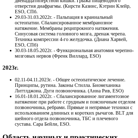
двенадцатиперстной кишки. Грыжа пищеводного
отверстия диафрагмы. (Кирсти Казинс, Кэтрин Клейр,
ESO, СПб.
29.03-31.03.2022г. - Пальпация в краниальный
остеопатии. Сбалансированное мембранозное
натяжение. Мембраны реципрокного натяжения.
Синусовая система головного мозга, дренаж черепа.
Техника компрессии 4-го желудочка. (Диана Харвей,
ESO, СПб)
30.03-18.05.2022г. - Функциональная анатомия черепно-
мозговых нервов (Френк Виллард, ESO)
2023г.
02.11-04.11.2023г. - Общее остеопатическое лечение.
Принципы, рутина. Законы Стилла. Биомеханика
Литтлджона. Дуги позвоночника. (Анна Рив, ESO)
16.01-18.01.2022г. - Сбалансированное лигаментозное
натяжение при работе с грудным и поясничным отделом
позвоночника, ребрами. Прямые и непрямые техники с
использованием длинных и коротких рычагов. BLT для
шейного отдела позвоночника, ТБС и плечевого
сустава. Сара Бейли, ESO.
Область научных и практических