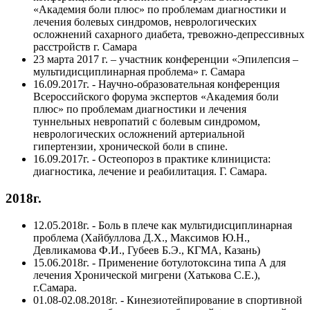
«Академия боли плюс» по проблемам диагностики и
лечения болевых синдромов, неврологических
осложнений сахарного диабета, тревожно-депрессивных
расстройств г. Самара
23 марта 2017 г. – участник конференции «Эпилепсия –
мультидисциплинарная проблема» г. Самара
16.09.2017г. - Научно-образовательная конференция
Всероссийского форума экспертов «Академия боли
плюс» по проблемам диагностики и лечения
туннельных невропатий с болевым синдромом,
неврологических осложнений артериальной
гипертензии, хронической боли в спине.
16.09.2017г. - Остеопороз в практике клинициста:
диагностика, лечение и реабилитация. Г. Самара.
2018г.
12.05.2018г. - Боль в плече как мультидисциплинарная
проблема (Хайбуллова Д.Х., Максимов Ю.Н.,
Девликамова Ф.И., Губеев Б.Э., КГМА, Казань)
15.06.2018г. - Применение ботулотоксина типа А для
лечения Хронической мигрени (Хатькова С.Е.),
г.Самара.
01.08-02.08.2018г. - Кинезиотейпирование в спортивной