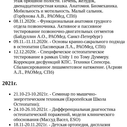
этаж брюшной полости. Печень, желудок,
двенадцатиперстная кишка. Анатомия. Биомеханика.
Мобильность и мотильность. Малый сальник.
(Горбунова А.В., РАОМед, СПб)
08.11.2020г. - Функциональная анатомия грудного
отдела позвоночника. Активное и пассивное
тестирование позвоночно-двигательных сегментов
(Байдуллин А.О., РАОМед. Санкт-Петербург)
09.11.-11.11.2020г. - Основы кранио-сакрального подхода
в остеопатии (Ласовецкая Л.А., РАОМед, СПб)
12.12.2020г. - Специфическое остеопатическое
тестирование в рамках Unity 1 по Тому Думмеру.
Коррекция дисфункций КПС. Техники Спенсера.
Сбалансированное лишаментозное натяжение. (Асриян
А.Л., РАОМед, СПб)
2021г.
21.10-23-10.2021г. - Семинар по мышечно-
энергетическим техникам (Европейская Школа
Остеопатии);
24.10-26.10.2021г. - Дифференциальная диагностика
остеопатический поражений, модели клинического
обоснования (Массуд Васел, ESO)
18.11-20.11.2021г. - Детская ортопедия, дисплазия