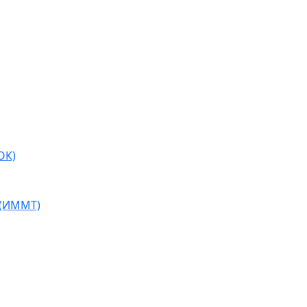
ОК)
 (ИММТ)