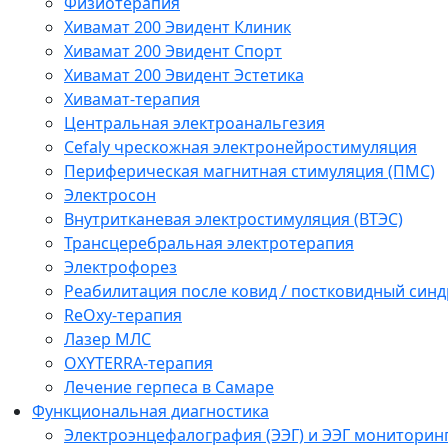
Физиотерапия
Хивамат 200 Эвидент Клиник
Хивамат 200 Эвидент Спорт
Хивамат 200 Эвидент Эстетика
Хивамат-терапия
Центральная электроанальгезия
Cefaly чреcкожная электронейростимуляция
Периферическая магнитная стимуляция (ПМС)
Электросон
Внутритканевая электростимуляция (ВТЭС)
Трансцеребральная электротерапия
Электрофорез
Реабилитация после ковид / постковидный синд
ReOxy-терапия
Лазер МЛС
OXYTERRA-терапия
Лечение герпеса в Самаре
Функциональная диагностика
Электроэнцефалография (ЭЭГ) и ЭЭГ мониторин