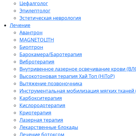
Цефалголог
Эпилептолог
Эстетическая неврология
Лечение
Авантрон
MAGNETOLITH
Биоптрон
Барокамера/Баротерапия
Вибротерапия
Внутривенное лазерное освечивание крови (ВЛ
Высокотоновая терапия Хай Топ (HiToP)
Вытяжение позвоночника
Инструментальная мобилизация мягких тканей
Карбокситерапия
Кислородотерапия
Криотерапия
Лазерная терапия
Лекарственные блокады
Лечение ботоксом