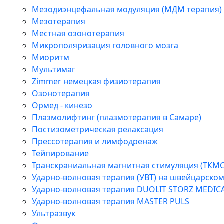
Мезодиэнцефальная модуляция (МДМ терапия)
Мезотерапия
Местная озонотерапия
Микрополяризация головного мозга
Миоритм
Мультимаг
Zimmer немецкая физиотерапия
Озонотерапия
Ормед - кинезо
Плазмолифтинг (плазмотерапия в Самаре)
Постизометрическая релаксация
Прессотерапия и лимфодренаж
Тейпирование
Транскраниальная магнитная стимуляция (ТКМС
Ударно-волновая терапия (УВТ) на швейцарско
Ударно-волновая терапия DUOLIT STORZ MEDIC
Ударно-волновая терапия MASTER PULS
Ультразвук