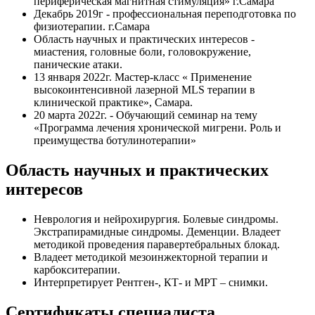
периферическая магнитная стимуляция» г.Самара
Декабрь 2019г - профессиональная переподготовка по
физиотерапии. г.Самара
Область научных и практических интересов -
миастения, головные боли, головокружение,
панические атаки.
13 января 2022г. Мастер-класс « Применение
высокоинтенсивной лазерной MLS терапии в
клинической практике», Самара.
20 марта 2022г. - Обучающий семинар на тему
«Программа лечения хронической мигрени. Роль и
преимущества ботулинотерапии»
Область научных и практических
интересов
Неврология и нейрохирургия. Болевые синдромы.
Экстрапирамидные синдромы. Деменции. Владеет
методикой проведения паравертебральных блокад.
Владеет методикой мезоинжекторной терапии и
карбокситерапии.
Интерпретирует Рентген-, КТ- и МРТ – снимки.
Сертификаты специалиста