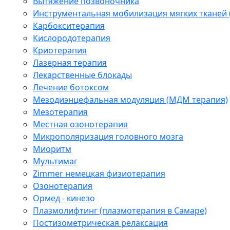
Вытяжение позвоночника
Инструментальная мобилизация мягких тканей
Карбокситерапия
Кислородотерапия
Криотерапия
Лазерная терапия
Лекарственные блокады
Лечение ботоксом
Мезодиэнцефальная модуляция (МДМ терапия)
Мезотерапия
Местная озонотерапия
Микрополяризация головного мозга
Миоритм
Мультимаг
Zimmer немецкая физиотерапия
Озонотерапия
Ормед - кинезо
Плазмолифтинг (плазмотерапия в Самаре)
Постизометрическая релаксация