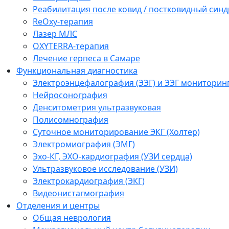
Реабилитация после ковид / постковидный синд
ReOxy-терапия
Лазер МЛС
OXYTERRA-терапия
Лечение герпеса в Самаре
Функциональная диагностика
Электроэнцефалография (ЭЭГ) и ЭЭГ мониторин
Нейросонография
Денситометрия ультразвуковая
Полисомнография
Суточное мониторирование ЭКГ (Холтер)
Электромиография (ЭМГ)
Эхо-КГ, ЭХО-кардиография (УЗИ сердца)
Ультразвуковое исследование (УЗИ)
Электрокардиография (ЭКГ)
Видеонистагмография
Отделения и центры
Общая неврология