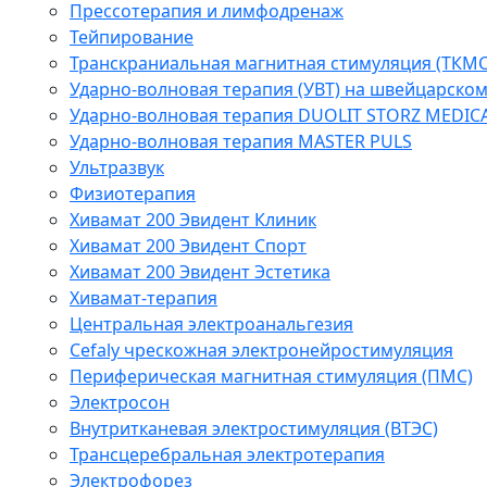
Прессотерапия и лимфодренаж
Тейпирование
Транскраниальная магнитная стимуляция (ТКМС
Ударно-волновая терапия (УВТ) на швейцарско
Ударно-волновая терапия DUOLIT STORZ MEDIC
Ударно-волновая терапия MASTER PULS
Ультразвук
Физиотерапия
Хивамат 200 Эвидент Клиник
Хивамат 200 Эвидент Спорт
Хивамат 200 Эвидент Эстетика
Хивамат-терапия
Центральная электроанальгезия
Cefaly чреcкожная электронейростимуляция
Периферическая магнитная стимуляция (ПМС)
Электросон
Внутритканевая электростимуляция (ВТЭС)
Трансцеребральная электротерапия
Электрофорез