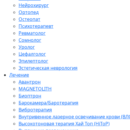
Нейрохирург
Ортопед
Остеопат
Психотерапевт
Ревматолог
Сомнолог
Уролог
Цефалголог
Эпилептолог
Эстетическая неврология
Лечение
Авантрон
MAGNETOLITH
Биоптрон
Барокамера/Баротерапия
Вибротерапия
Внутривенное лазерное освечивание крови (ВЛ
Высокотоновая терапия Хай Топ (HiToP)