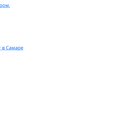
ром.
г в Самаре