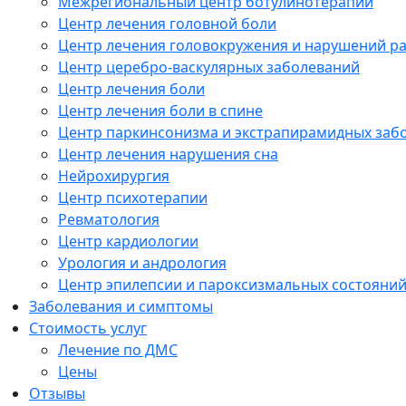
Межрегиональный центр ботулинотерапии
Центр лечения головной боли
Центр лечения головокружения и нарушений р
Центр церебро-васкулярных заболеваний
Центр лечения боли
Центр лечения боли в спине
Центр паркинсонизма и экстрапирамидных заб
Центр лечения нарушения сна
Нейрохирургия
Центр психотерапии
Ревматология
Центр кардиологии
Урология и андрология
Центр эпилепсии и пароксизмальных состояни
Заболевания и симптомы
Стоимость услуг
Лечение по ДМС
Цены
Отзывы