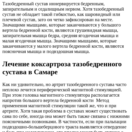
Тазобедренный сустав иннервируется бедренным,
запирательным и седалищным нервом. Хотя тазобедренный
сустав не обладает такой гибкостью, как шаровидный или
плечевой сустав, зато он четко зафиксирован на месте.
Значащими мышцами, которые заканчиваются у большого
вертела бедренной кости, являются грушевидная мышца,
запирательная мышца бедра, средняя ягодичная мышца и
малая ягодичная мышца. Значащими мышцами, которые
заканчиваются у малого вертела бедренной кости, являются
поясничная мышца и подвздошная мышца.
Лечение коксартроза тазобедренного
сустава в Самаре
Как ни удивительно, но артрит тазобедренного сустава часто
неплохо лечится периферической магнитной стимуляцией.
При этом головка магнитного стимулятора располагается
напротив большого вертела бедренной кости Метод
применения магнитной стимуляции такой же, что и при
артрите. Хотя такая проблема в суставах может существовать
сама по себе, иногда она может быть также связана с нижними
поясничными позвонками. В частности, если при пальпации
подвздошно-большеберцового тракта выявляется отвердение