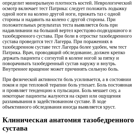
определит минеральную плотность костей. Неврологический
осмотр включает тест Патрика: следует положить лодыжку
одной ноги на колено другой ноги, прижать таз с одной
стороны и надавить на колено с другой стороны. При
положительных результатах теста выявляется боль при
надавливании на большой вертел крестцово-подвздошного и
тазобедренного сустава. При боли в отростке тазобедренного
сустава проведится тест Лагерра. При поражениях в
тазобедренном суставе тест Лагерра более удобен, чем тест
Патрика. Врач, проводящий обследование, должен крепко
держать пациента с согнутой в колене ногой за пятку и
поворачивать тазобедренный сустав наружу и внутрь.
Внутреннее вращение может причинять сильную боль.
При физической активности боль усиливается, а в состоянии
покоя и при тепловой терапии боль утихает. Боль постоянная
и проявляет тенденцию к пульсации. Боль мешает сну, а
некоторые пациенты жалуются на скрип или ощущения
разламывания в задействованном суставе. В ходе
объективного обследования иногда выявляется хруст.
Клиническая анатомия тазобедренного
сустава