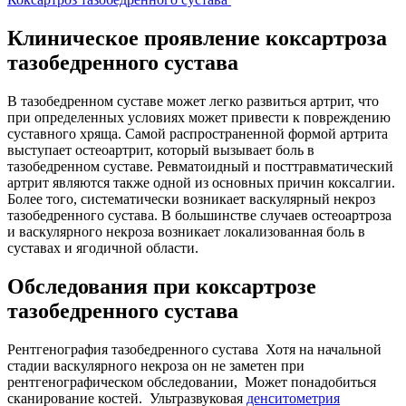
Клиническое проявление коксартроза
тазобедренного сустава
В тазобедренном суставе может легко развиться артрит, что
при определенных условиях может привести к повреждению
суставного хряща. Самой распространенной формой артрита
выступает остеоартрит, который вызывает боль в
тазобедренном суставе. Ревматоидный и посттравматический
артрит являются также одной из основных причин коксалгии.
Более того, систематически возникает васкулярный некроз
тазобедренного сустава. В большинстве случаев остеоартроза
и васкулярного некроза возникает локализованная боль в
суставах и ягодичной области.
Обследования при коксартрозе
тазобедренного сустава
Рентгенография тазобедренного сустава Хотя на начальной
стадии васкулярного некроза он не заметен при
рентгенографическом обследовании, Может понадобиться
сканирование костей. Ультразвуковая
денситометрия