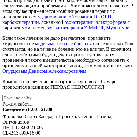
и боль при надавливании, это вполне может быть связано с
сопутствующими проблемами в 5-ом поясничном позвонке. В
этом случае применяется комбинированная терапия с
использованием
ударно-волновой терапии DUOLIT
,
карбокситерапии
, локальной
озонотерапии
,
электрофореза
с
карипазимом,
немецкая физиотерапия ZIMMER
,
Мультимаг
.
Если такое лечение не дало результатов, примените
хирургические
медикаментозные блокады
после которых боль
смягчается, но на течение болезни это не влияет. В конечном
счете, необходимо будет сделать прокол сустава, дату
проведения такого вмешательства необходимо согласовать с
ортопедом высшей категории, кандидатом медицинских наук
Огурцовым Денисом Александровичем
Комплексное лечение остеоартроза суставов в Самаре
проводится в клинике ПЕРВАЯ НЕВРОЛОГИЯ
Режим работы
Ежедневно 8:00 - 21:00
Филиалы: Стара-Загора, 5 Просека, Степана Разина,
Энтузиастов
ПН-ПТ: 8.00-21.00,
СБ-ВС: 8.00-16.00